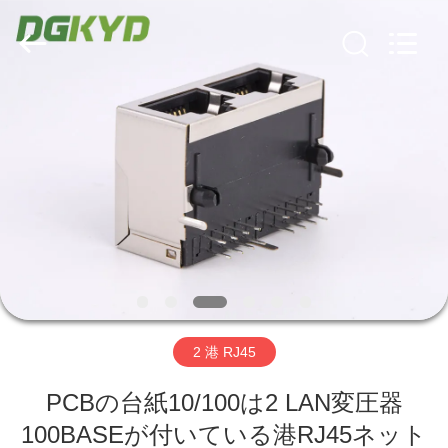
ー
supplier.
Copyright
©
2012
-
2026
Keyouda
家
Electronic
Technology
Co.,ltd.
All
Rights
Reserved.
プ
ロ
ダ
ク
ト
2 港 RJ45
VR
PCBの台紙10/100は2 LAN変圧器
100BASEが付いている港RJ45ネット
シ