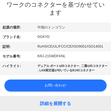
ワークのコネクターを基づかせてい
ョ
ます
ー
起源の場所:
中国のトンコワン
私
DGKYD
ブランド名:
達
RoHS/CE/UL/FCC/CE/ISO9001/ISO14001
証明:
に
KRJ-215WDFKNL
モデル番号:
つ
,
ハイライト:
デュアル ポートrj45コネクター
二重rj45コネクター
,
LAN変圧器が付いているRJ45コネクター
い
て
お問い合わせ!
工
詳細を展開する