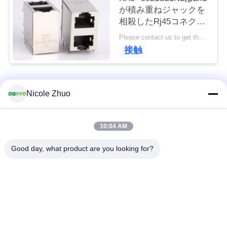
連
が積み重ねジャックを
相殺したRj45コネクタ
絡
ー8 Pinモジュラー ジ
Please contact us to get the latest price. MOQ:1 部分
ャックを保護した
し
接触
な
さ
人気カテゴリ
すべて
Nicole Zhuo
い
rj45 イーサネット コ
rj45 によって保護さ
10:04 AM
ネクター
れるコネクター
引
Good day, what product are you looking for?
用
RJ45 多数の港のコ
RJ45 は港を選抜しま
ネクター
す
を
要
cat6 rj45 のコネクタ
rj11 ジャッキ
ー
求