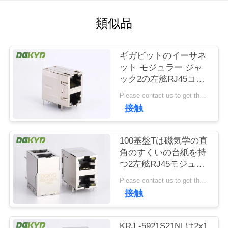
場
旅
類似品
行
ギガビットのイーサネ
ット モジュラー ジャ
品
ック2の左舷RJ45コネ
クター2x1はLedsとの
質
Please contact us to get the latest price. MOQ:1 部分
St/Jkを相殺した
接触
管
理
100基盤Tは磁気学の直
角のすくいの台紙を持
つ2左舷RJ45モジュー
私
ル ジャックを積み重ね
Please contact us to get the latest price. MOQ:1 部分
た
達
接触
に
KRJ -5921S21NLは2x1