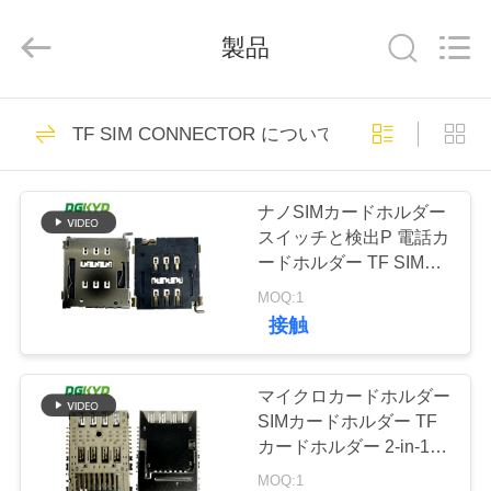
ー
supplier.
Copyright
製品
©
2012
-
2026
Keyouda
家
Electronic
58
Technology
TF SIM CONNECTOR について
Co.,ltd.
rj45 イーサネット
All
Rights
Reserved.
プ
コネクター
ナノSIMカードホルダー
ロ
スイッチと検出P 電話カ
ードホルダー TF SIM
ダ
CONNECTOR
MOQ:1
DGKYDSIM15H6A6A2Y3WS
ク
接触
67
ト
rj45 によって保護さ
マイクロカードホルダー
SIMカードホルダー TF
れるコネクター
VR
カードホルダー 2-in-1
カードホルダー 電話カ
シ
MOQ:1