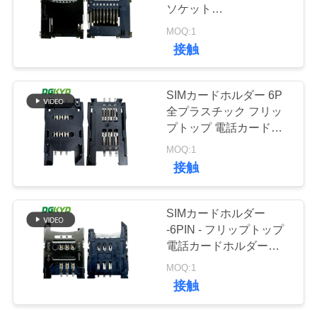
場
ソケット
DGKYDTP145H8A6A2Y3WS
旅
MOQ:1
20
接触
行
cat6 rj45 のコネク
SIMカードホルダー 6P
ター
品
全プラスチック フリッ
プトップ 電話カードホ
質
ルダー
MOQ:1
DGKYDSIM26H6A6A2Y3WS
管
接触
理
46
SIMカードホルダー
-6PIN - フリップトップ
rj11 ジャッキ
私
電話カードホルダー
DGKYDSIM18H6A6A2Y3WS
達
MOQ:1
接触
に