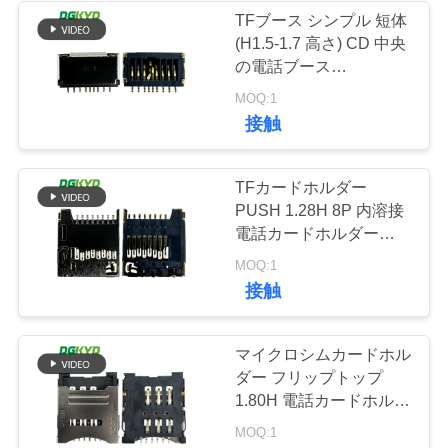
連
TFブース シンプル 短体
(H1.5-1.7 高さ) CD 中央
64
絡
の電話ブース
し
DGKYDTP15H9A6A2Y3WS
MOQ:1
変圧器との RJ45
接触
な
さ
TFカードホルダー
い
PUSH 1.28H 8P 内溶接
電話カードホルダー
DGKYDTF128H8A6A2Y3WS
39
MOQ:1
引
接触
RJ45 SMD
用
マイクロシムカードホル
を
ダー フリップトップ
要
1.80H 電話カードホルダ
ー
MOQ:1
求
DGKYDSIM15H6A6A2Y3WS