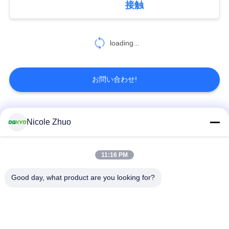
接触
し
37
rj45 モジュラー ジ
な
loading...
ャック
さ
い
お問い合わせ!
SITEMAP
人気カテゴリ
すべて
Nicole Zhuo
11
プ
rj45 女性ジャッキ
rj45 イーサネット コ
rj45 によって保護さ
11:16 PM
ラ
ネクター
れるコネクター
Good day, what product are you looking for?
イ
RJ45 多数の港のコ
RJ45 は港を選抜しま
バ
ネクター
す