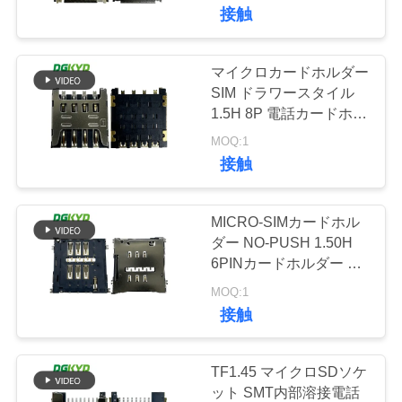
ードホルダー
接触
ョ
DGKYDSIM23H8A6A2Y3WS
ー
マイクロカードホルダー
101
SIM ドラワースタイル
RJ45 多数の港のコ
1.5H 8P 電話カードホル
私
ダー TF SIM
MOQ:1
ネクター
CONNECTOR
達
接触
DGKYDSIM15H8A6A2Y3WS
に
MICRO-SIMカードホル
つ
ダー NO-PUSH 1.50H
6PINカードホルダー 電
い
127
話カードホルダー
MOQ:1
RJ45 は港を選抜し
て
DGKYDSIM15H6A6A2Y3WS
接触
ます
工
TF1.45 マイクロSDソケ
ット SMT内部溶接電話