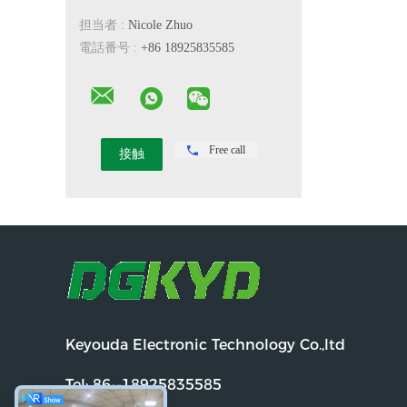
担当者 :
Nicole Zhuo
電話番号 :
+86 18925835585
Free call
Keyouda Electronic Technology Co.,ltd
Tel:
86--18925835585