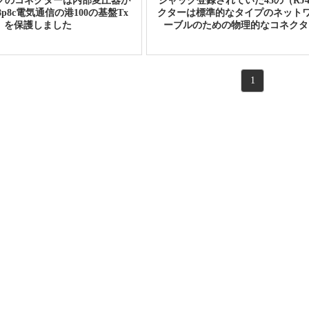
ックのコネクターは内部変圧器が
ジャック登録されていた45の（RJ
p8c電気通信の港100の基盤Tx
クターは標準的なタイプのネットワ
を保護しました
ーブルのための物理的なコネクタ
1