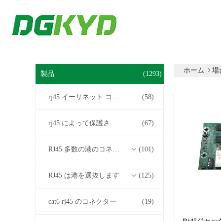
ホーム
場
製品
(1293)
rj45 イーサネット コネクター
(58)
rj45 によって保護されるコネクター
(67)
RJ45 多数の港のコネクター
(101)
RJ45 は港を選抜します
(125)
cat6 rj45 のコネクター
(19)