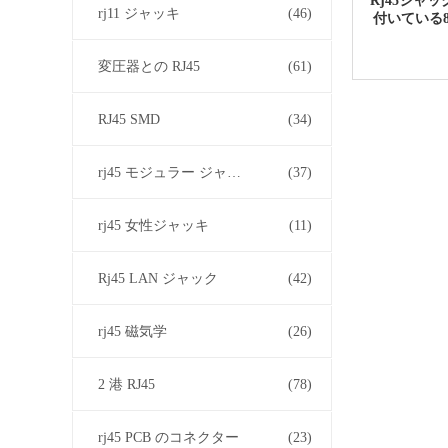
Rj45ジャ
rj11 ジャッキ
(46)
付いている8
変圧器との RJ45
(61)
RJ45 SMD
(34)
rj45 モジュラー ジャック
(37)
rj45 女性ジャッキ
(11)
Rj45 LAN ジャック
(42)
rj45 磁気学
(26)
2 港 RJ45
(78)
rj45 PCB のコネクター
(23)