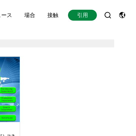
ュース
場合
接触
引用