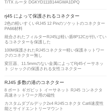
T/TX ルータ DGKYD111B144GWA1DPQ
ョ
rj45 によって保護されるコネクター
ー
2色の軽いすくいRJ45 12 Pinのソケットのコネクター
PA66材料
私
統合されたフィルターRJ45は軽い盾8P12Cが付いてい
るコネクターを保護した
達
100M保護されたRJ45コネクター軽い保護ネットワー
に
クのコネクター無し
変圧器、11.5mmのない金属によってRj45イーサネッ
つ
ト ジャックの保護される女性コネクター
い
RJ45 多数の港のコネクター
て
8 ポート ギガビット イーサネット RJ45 コンネクタ
高速ネットワーク用の磁性
工
カスタムダブルデック2x4 RJ45コネクタ Cat6速度性
能とサイドエントリーマウント