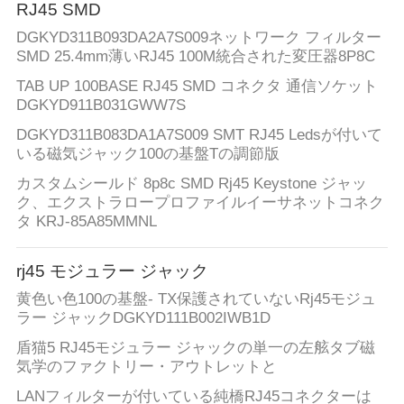
シ
RJ45 SMD
ー
DGKYD311B093DA2A7S009ネットワーク フィルター
SMD 25.4mm薄いRJ45 100M統合された変圧器8P8C
規
TAB UP 100BASE RJ45 SMD コネクタ 通信ソケット
DGKYD911B031GWW7S
約
DGKYD311B083DA1A7S009 SMT RJ45 Ledsが付いて
いる磁気ジャック100の基盤Tの調節版
カスタムシールド 8p8c SMD Rj45 Keystone ジャッ
ク、エクストラロープロファイルイーサネットコネク
タ KRJ-85A85MMNL
rj45 モジュラー ジャック
黄色い色100の基盤- TX保護されていないRj45モジュ
ラー ジャックDGKYD111B002IWB1D
盾猫5 RJ45モジュラー ジャックの単一の左舷タブ磁
気学のファクトリー・アウトレットと
LANフィルターが付いている純橋RJ45コネクターは