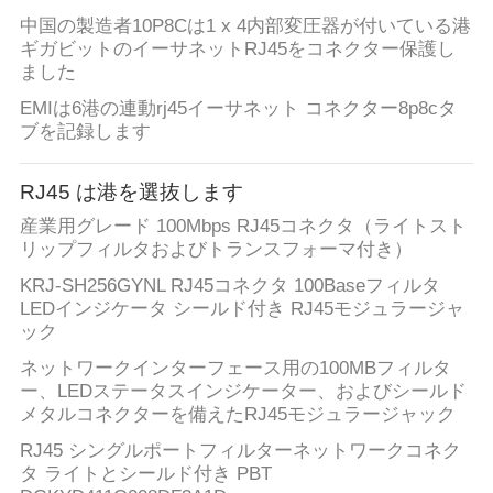
場
中国の製造者10P8Cは1 x 4内部変圧器が付いている港
旅
ギガビットのイーサネットRJ45をコネクター保護し
ました
行
EMIは6港の連動rj45イーサネット コネクター8p8cタ
ブを記録します
品
RJ45 は港を選抜します
質
産業用グレード 100Mbps RJ45コネクタ（ライトスト
リップフィルタおよびトランスフォーマ付き）
管
KRJ-SH256GYNL RJ45コネクタ 100Baseフィルタ
理
LEDインジケータ シールド付き RJ45モジュラージャ
ック
ネットワークインターフェース用の100MBフィルタ
私
ー、LEDステータスインジケーター、およびシールド
メタルコネクターを備えたRJ45モジュラージャック
達
RJ45 シングルポートフィルターネットワークコネク
に
タ ライトとシールド付き PBT