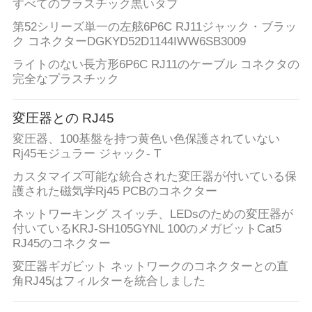
すべてのプラスチック黒いタブ
し
第52シリーズ単一の左舷6P6C RJ11ジャック・ブラッ
ク コネクターDGKYD52D1144IWW6SB3009
な
ライトのない長方形6P6C RJ11のケーブル コネクタの
さ
完全なプラスチック
い
変圧器との RJ45
変圧器、100基盤を持つ黄色い色保護されていない
SITEMAP
Rj45モジュラー ジャック- T
カスタマイズ可能な統合された変圧器が付いている保
護された磁気学Rj45 PCBのコネクター
プ
ネットワーキング スイッチ、LEDsのための変圧器が
ラ
付いているKRJ-SH105GYNL 100のメガビットCat5
RJ45のコネクター
イ
変圧器ギガビット ネットワークのコネクターとの直
角RJ45はフィルターを統合しました
バ