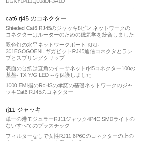
DGKYD411Q008DF3A1D
連
絡
cat6 rj45 のコネクター
Shieded Cat6 RJ45のジャッキ8ピン ネットワークの
し
コネクターはルーターのための磁気学を統合しました
な
双色灯の水平ネットワークポート KRJ-
301EGOGOENL ギガビットRJ45通信コネクタとラン
さ
プとスプリングクリップ
い
表面の台紙は直角のイーサネットrj45コネクター100の
基盤- TX Y/G LED --を保護しました
1000 EMI指のRoHSの承諾の基礎ネットワークのジャ
引
ッキCat6 RJ45のコネクター
用
rj11 ジャッキ
を
単一の港モジュラーRJ11ジャック4P4C SMDライトの
ないすべてのプラスチック
要
フィルターなしで女性RJ11 6P6Cのコネクターの上の
求