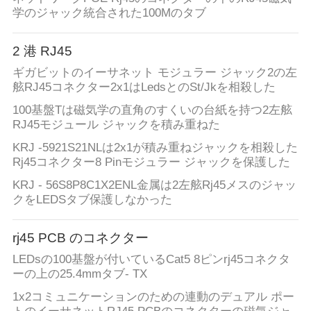
学のジャック統合された100Mのタブ
2 港 RJ45
ギガビットのイーサネット モジュラー ジャック2の左
舷RJ45コネクター2x1はLedsとのSt/Jkを相殺した
100基盤Tは磁気学の直角のすくいの台紙を持つ2左舷
RJ45モジュール ジャックを積み重ねた
KRJ -5921S21NLは2x1が積み重ねジャックを相殺した
Rj45コネクター8 Pinモジュラー ジャックを保護した
KRJ - 56S8P8C1X2ENL金属は2左舷Rj45メスのジャッ
クをLEDSタブ保護しなかった
rj45 PCB のコネクター
LEDsの100基盤が付いているCat5 8ピンrj45コネクタ
ーの上の25.4mmタブ- TX
1x2コミュニケーションのための連動のデュアル ポー