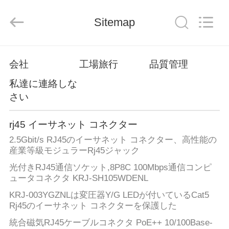
ー
supplier.
Copyright
Sitemap
©
2012
-
2026
Keyouda
家
Electronic
Technology
会社
工場旅行
品質管理
Co.,ltd.
All
Rights
私達に連絡しな
Reserved.
プ
さい
ロ
rj45 イーサネット コネクター
ダ
2.5Gbit/s RJ45のイーサネット コネクター、高性能の
ク
産業等級モジュラーRj45ジャック
光付きRJ45通信ソケット,8P8C 100Mbps通信コンピ
ト
ュータコネクタ KRJ-SH105WDENL
KRJ-003YGZNLは変圧器Y/G LEDが付いているCat5
VR
Rj45のイーサネット コネクターを保護した
シ
統合磁気RJ45ケーブルコネクタ PoE++ 10/100Base-