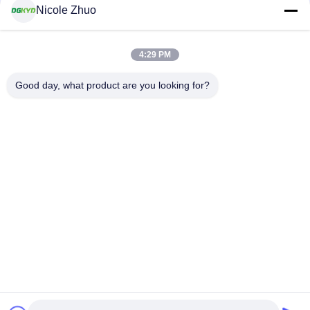
Nicole Zhuo
RJ45のイーサネット コネクターにパネルをはめて下
さい
4:29 PM
rj45 によって保護されるコネクター
Good day, what product are you looking for?
KRJ-5921SNL PCBの取付け可能な保護されたrj45のコ
ネクター1x1/1x2/2x2港
RJ45 多数の港のコネクター
RJ45 プラグイン EMI 指紋シールド RJ45 Cat5 1x8 マ
ルチポート Rj45 モジュラルのジャック LEDなし
DGKYD561888HWA1DY1022
RJ45 は港を選抜します
RJ45 下のソケット 0度シリーズ 黒 8P8C フィルター
なし DGKYD01188IWW1DB1057
cat6 rj45 のコネクター