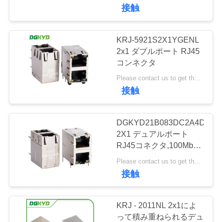
ー10P8Cインターフェ
接触
ョ
イス ネットワーク ポー
トのソケット
ー
KRJ-5921S2X1YGENL
2x1 ダブルポート RJ45
コンネクタ
私
Please contact us to get the latest price. MOQ:1本
達
接触
に
DGKYD21B083DC2A4D
つ
2X1 デュアルポート
RJ45コネクタ,100Mbps
い
統合フィルター,通信ネ
Please contact us to get the latest price. MOQ:1 部分
て
ットワークポートソケッ
接触
ト
工
KRJ - 2011NL 2x1によ
って積み重ねられるデュ