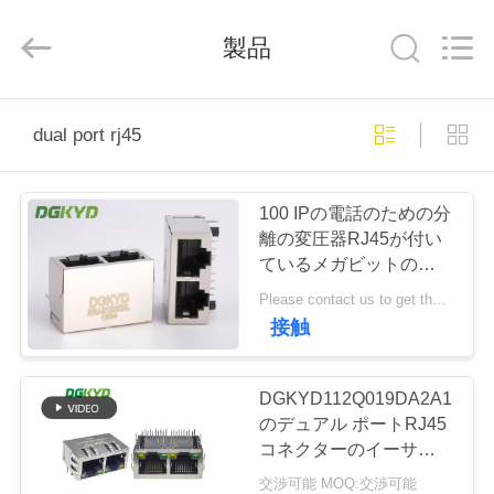
ー
supplier.
Copyright
製品
©
2012
-
2026
Keyouda
家
Electronic
Technology
dual port rj45
Co.,ltd.
All
Rights
Reserved.
プ
100 IPの電話のための分
ロ
離の変圧器RJ45が付い
ているメガビットのデュ
ダ
アル ポートRJ45コネク
Please contact us to get the latest price. MOQ:1 部分
ター
ク
接触
ト
DGKYD112Q019DA2A1D
のデュアル ポートRJ45
VR
コネクターのイーサネッ
ト ギガビット フィルタ
シ
交渉可能 MOQ:交渉可能