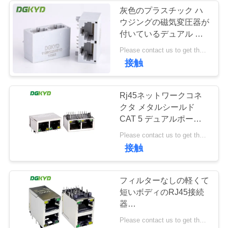
連
灰色のプラスチック ハ
ウジングの磁気変圧器が
絡
付いているデュアル ポ
し
ートrj45プラグの関係の
Please contact us to get the latest price. MOQ:1 部分
ジャッキ
接触
な
さ
Rj45ネットワークコネ
い
クタ メタルシールド
CAT 5 デュアルポート
Rj45 イーサネットポー
Please contact us to get the latest price. MOQ:1 個
引
ト G/Y Led KRJ-
接触
215GYZNL
用
フィルターなしの軽くて
を
短いボディのRJ45接続
要
器
DGKYD59212188AB1A1DY1
Please contact us to get the latest price. MOQ:1本
求