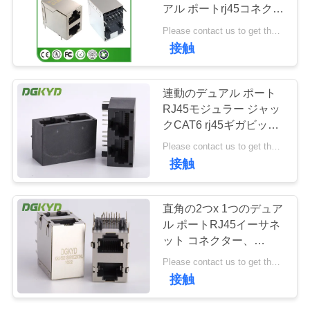
場
アル ポートrj45コネクタ
ー10P8Cギガビットの
旅
Please contact us to get the latest price. MOQ:1 部分
イーサネット
接触
行
連動のデュアル ポート
品
RJ45モジュラー ジャッ
クCAT6 rj45ギガビット
質
のコネクター モジュー
Please contact us to get the latest price. MOQ:1 部分
ル
管
接触
理
直角の2つx 1つのデュア
ル ポートRJ45イーサネ
私
ット コネクター、
10/100/1000 BASE-TX
達
Please contact us to get the latest price. MOQ:1 部分
を保護して下さい
接触
に