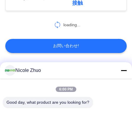
接触
し
な
loading...
さ
い
お問い合わせ!
SITEMAP
人気カテゴリ
すべて
Nicole Zhuo
プ
rj45 イーサネット コ
rj45 によって保護さ
6:00 PM
ラ
ネクター
れるコネクター
Good day, what product are you looking for?
イ
RJ45 多数の港のコ
RJ45 は港を選抜しま
バ
ネクター
す