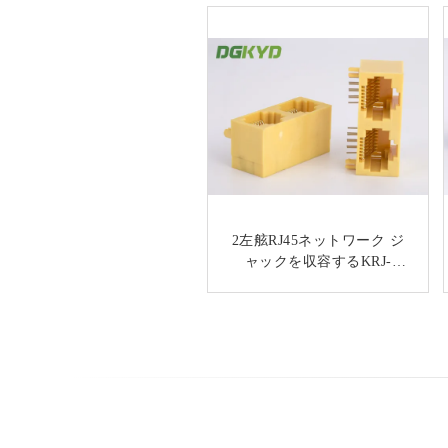
ギガビットのイーサネット
2左舷RJ45ネットワーク ジ
モジュラー ジャック2の左
ャックを収容するKRJ-
56S1X2WDWKNLの側面の
舷RJ45コネクター2x1は
記入項目の黄色いプラスチ
LedsとのSt/Jkを相殺した
ック