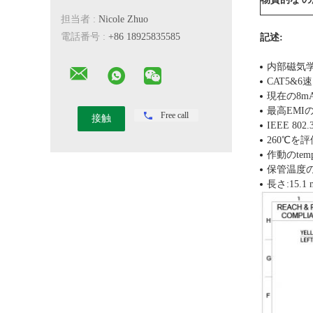
担当者 :
Nicole Zhuo
電話番号 :
+86 18925835585
記述:
内部磁気学
CAT5&
現在の8mA
最高EMI
Free call
IEEE 8
260℃を
作動のtemp
保管温度の範
長さ:15.1