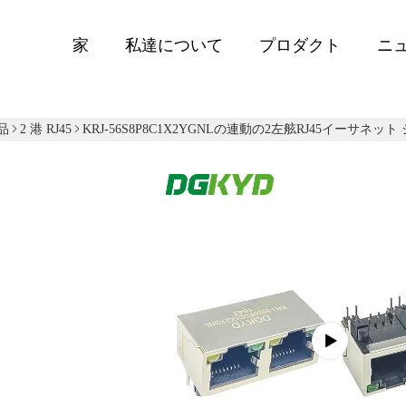
家
私達について
プロダクト
ニ
品
2 港 RJ45
KRJ-56S8P8C1X2YGNLの連動の2左舷RJ45イーサネット ジャッ