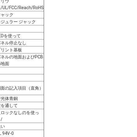
セリウ
/UL/FCC/Reach/RoHS
ジャック
モジュラー ジャック
EDを使って
パネル停止なし
プリント基板
パネルの地面およびPCB
の地面
側面の記入項目（直角）
蛍光体青銅
穴を通して
板ロックなしのを使っ
/
黒い
L 94V-0