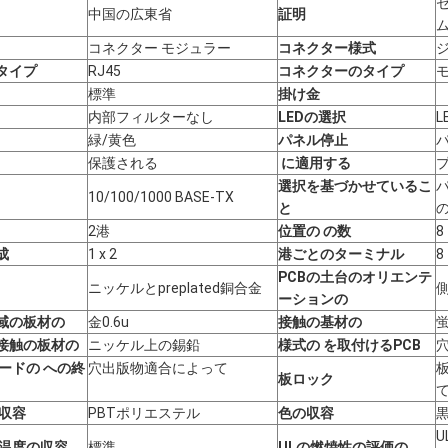
中国の広東省
証明
ム
コネクター モジュラー
コネクター様式
タイプ
RJ45
コネクターのタイプ
標準
掛け金
内部フィルターなし
LEDの選択
L
緑/黄色
パネル停止
保護される
に適用する
選択を基づかせているこ
10/100/1000 BASE-TX
と
2港
位置の の数
8
成
1 x 2
港ごとのターミナル
8
PCBの土台のオリエンテ
ニッケルとpreplated銅合金
ーションの
域の板材の
金0.6u
接触の基材の
接触の板材の
ニッケル上の錫鉛
様式の を取付けるPCB
ードの への終
穴出版物適合によって
板ロック
て
の収容
PBTポリエステル
色の収容
U
の温度の収容
標準
ULの燃焼性の評価の