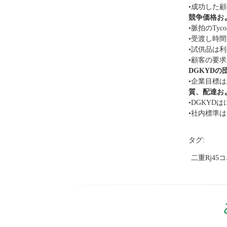
•成功した顧客:
競争価格お
•脈拍のTyc
•受渡し時間
•試供品は
•顧客の要
DGKYDの
•企業目標
質、配達お
•DGKY
•社内標準
タグ:
二重rj45