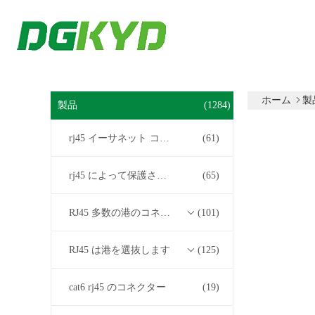
ホーム
製
製品
(1284)
rj45 イーサネット コネクター
(61)
rj45 によって保護されるコネクター
(65)
RJ45 多数の港のコネクター
(101)
RJ45 は港を選抜します
(125)
cat6 rj45 のコネクター
(19)