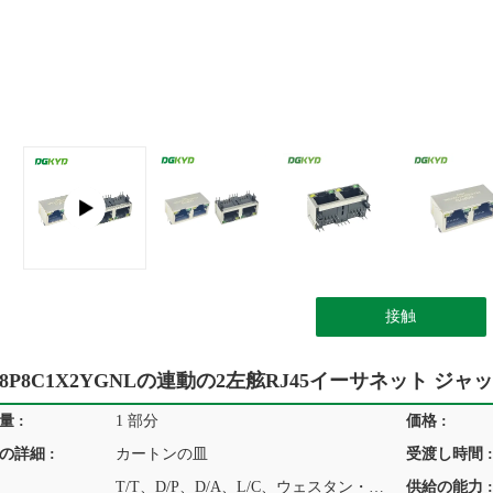
接触
S8P8C1X2YGNLの連動の2左舷RJ45イーサネット ジャック コンボ
 :
1 部分
価格 :
の詳細 :
カートンの皿
受渡し時間 :
T/T、D/P、D/A、L/C、ウェスタン・ユニオン、MoneyGram
供給の能力 :