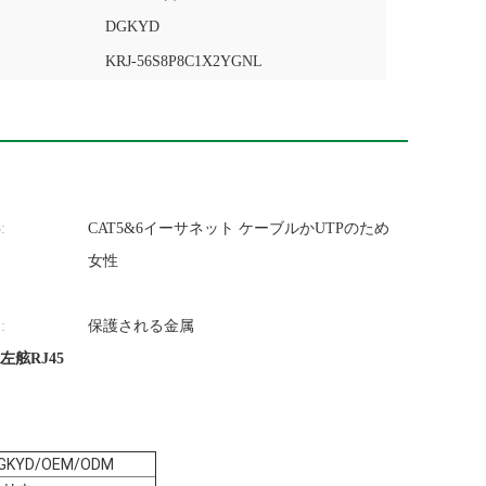
DGKYD
KRJ-56S8P8C1X2YGNL
:
CAT5&6イーサネット ケーブルかUTPのため
女性
:
保護される金属
左舷RJ45
GKYD/OEM/ODM