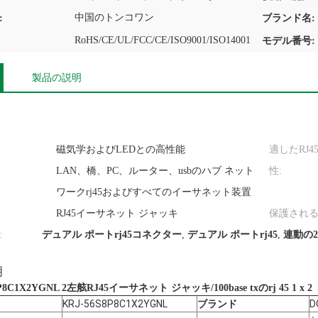
中国のトンコワン
:
ブランド名:
RoHS/CE/UL/FCC/CE/ISO9001/ISO14001
モデル番号:
製品の説明
磁気学およびLEDとの高性能
適したRJ45
LAN、橋、PC、ルーター、usbのハブ ネット
性:
ワークrj45およびすべてのイーサネット装置
RJ45イーサネット ジャッキ
保護される
:
デュアル ポートrj45コネクター
,
デュアル ポートrj45
,
連動の2
明
8P8C1X2YGNL 2左舷RJ45イーサネット ジャッキ/100base txのrj 45 1 x 2
KRJ-56S8P8C1X2YGNL
ブランド
D