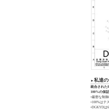
私達の
►
統合された
100%の保
•厳密な制
•100%
•DGKYDは