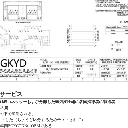
サービス
RJ45コネクターおよび分離した磁気変圧器の各国指導者の製造者
証の質
御の下で製造される。
はテストした（ちょうど区分するためテストされて）
6年間FOXCONNのOEMである