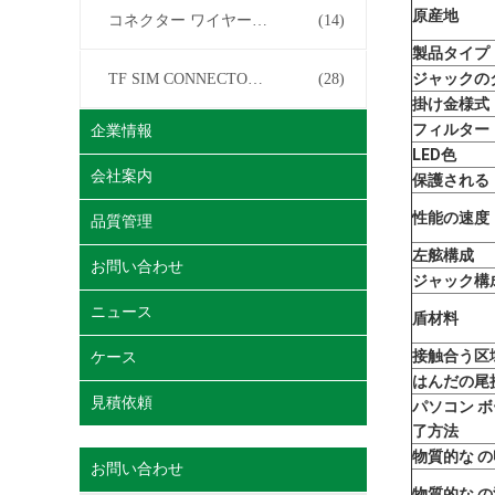
原産地
コネクター ワイヤー馬具
(14)
製品タイプ
ジャックの
TF SIM CONNECTOR について
(28)
掛け金様式
フィルター
企業情報
LED色
会社案内
保護される
性能の速度
品質管理
左舷構成
お問い合わせ
ジャック構
ニュース
盾材料
接触合う区
ケース
はんだの尾
見積依頼
パソコン ボ
了方法
物質的な 
お問い合わせ
物質的な 