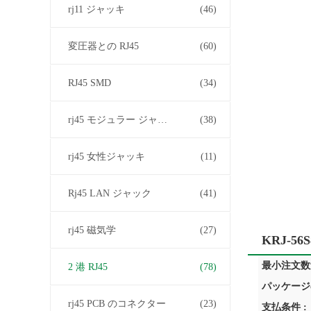
rj11 ジャッキ
(46)
変圧器との RJ45
(60)
RJ45 SMD
(34)
rj45 モジュラー ジャック
(38)
rj45 女性ジャッキ
(11)
Rj45 LAN ジャック
(41)
rj45 磁気学
(27)
KRJ-56
最小注文数量
2 港 RJ45
(78)
パッケージ
rj45 PCB のコネクター
(23)
支払条件 :