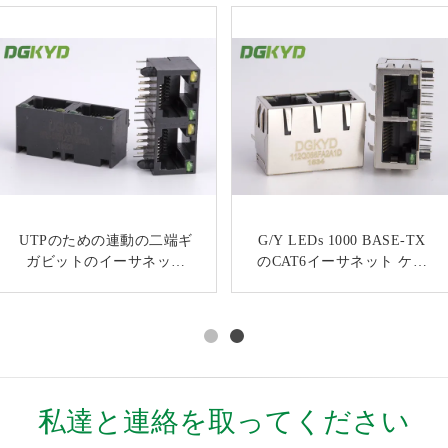
100基盤Tは磁気学の直角の
UTPのための連動の二端ギ
KRJ -5921S21NLは2x1が積
G/Y LEDs 1000 BASE-TX
すくいの台紙を持つ2左舷
ガビットのイーサネット
み重ねジャックを相殺した
のCAT6イーサネット ケー
RJ45モジュール ジャックを
Rj45 LANジャックの上の
Rj45コネクター8 Pinモジュ
ブルの関係のジャックRj45
KRJ-56S1X2YGWKNLタブ
積み重ねた
ラー ジャックを保護した
のソケット
私達と連絡を取ってください