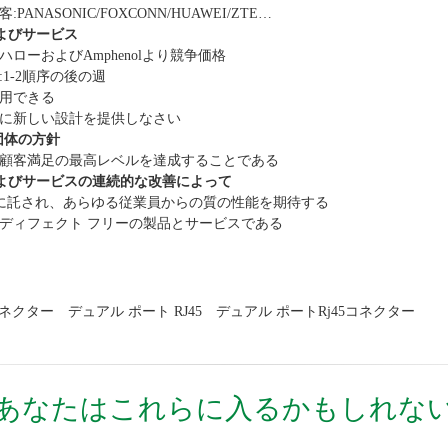
PANASONIC/FOXCONN/HUAWEI/ZTE…
よびサービス
oハローおよびAmphenolより競争価格
:1-2順序の後の週
利用できる
求に新しい設計を提供しなさい
団体の方針
は顧客満足の最高レベルを達成することである
よびサービスの連続的な改善によって
Dはに託され、あらゆる従業員からの質の性能を期待する
はディフェクト フリーの製品とサービスである
コネクター
デュアル ポート RJ45
デュアル ポートrj45コネクター
あなたはこれらに入るかもしれな