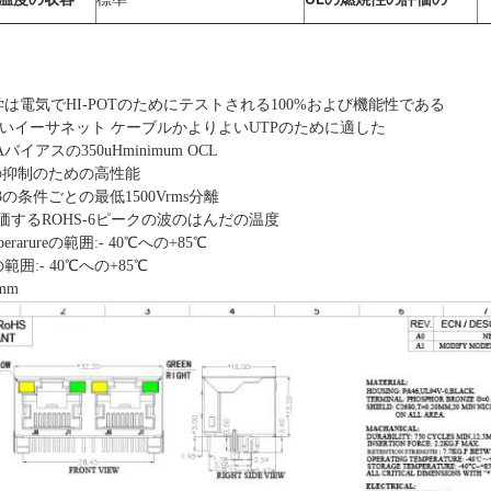
は電気でHI-POTのためにテストされる100%および機能性である
6速いイーサネット ケーブルかよりよいUTPのために適した
バイアスの350uHminimum OCL
の抑制のための高性能
02.3の条件ごとの最低1500Vrms分離
評価するROHS-6ピークの波のはんだの温度
erarureの範囲:- 40℃への+85℃
囲:- 40℃への+85℃
 mm