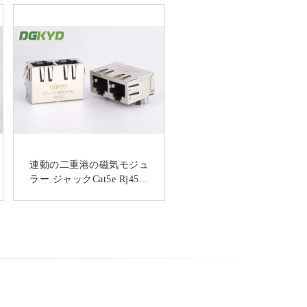
連動の二重港の磁気モジュ
KRJ - 56S8P8C1X2ENL金
ラー ジャックCat5e Rj45の
属は2左舷Rj45メスのジャ
台形コネクターの下のタブ
ックをLEDSタブ保護しな
かった