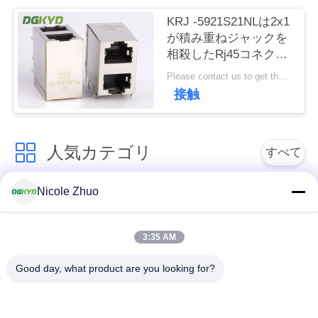
連
KRJ -5921S21NLは2x1
絡
が積み重ねジャックを
相殺したRj45コネクタ
し
ー8 Pinモジュラー ジ
Please contact us to get the latest price. MOQ:1 部分
ャックを保護した
な
接触
さ
人気カテゴリ
い
すべて
Nicole Zhuo
引
rj45 イーサネット コ
rj45 によって保護さ
ネクター
れるコネクター
用
3:35 AM
を
RJ45 多数の港のコ
RJ45 は港を選抜しま
Good day, what product are you looking for?
ネクター
す
要
求
cat6 rj45 のコネクタ