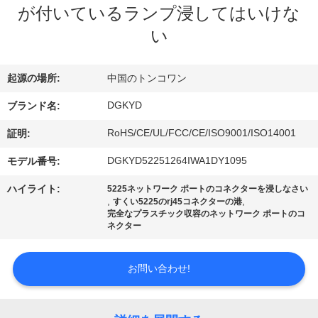
が付いているランプ浸してはいけな
ョ
い
ー
起源の場所:
中国のトンコワン
私
DGKYD
ブランド名:
達
RoHS/CE/UL/FCC/CE/ISO9001/ISO14001
証明:
に
DGKYD52251264IWA1DY1095
モデル番号:
つ
ハイライト:
5225ネットワーク ポートのコネクターを浸しなさい
,
,
すくい5225のrj45コネクターの港
い
完全なプラスチック収容のネットワーク ポートのコ
ネクター
て
お問い合わせ!
工