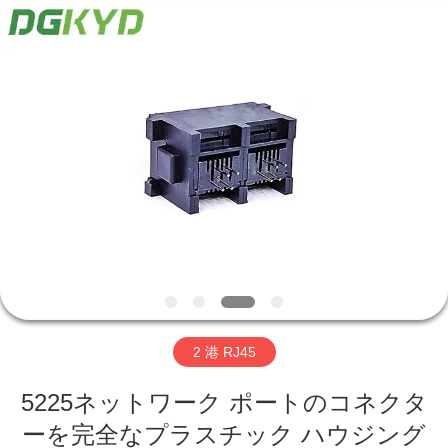
ー
supplier.
Copyright
©
2012
-
2026
Keyouda
家
Electronic
Technology
Co.,ltd.
All
Rights
Reserved.
プ
ロ
ダ
ク
ト
2 港 RJ45
VR
5225ネットワーク ポートのコネクタ
ーを完全なプラスチック ハウジング
シ