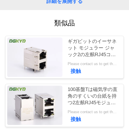
場
詳細を展開する
旅
類似品
行
ギガビットのイーサネ
品
ット モジュラー ジャ
質
ック2の左舷RJ45コネ
クター2x1はLedsとの
Please contact us to get the latest price. MOQ:1 部分
管
St/Jkを相殺した
接触
理
100基盤Tは磁気学の直
角のすくいの台紙を持
私
つ2左舷RJ45モジュー
達
ル ジャックを積み重ね
Please contact us to get the latest price. MOQ:1 部分
た
接触
に