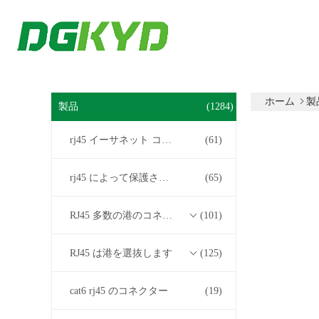
ホーム
製
製品
(1284)
rj45 イーサネット コネクター
(61)
rj45 によって保護されるコネクター
(65)
RJ45 多数の港のコネクター
(101)
RJ45 は港を選抜します
(125)
cat6 rj45 のコネクター
(19)