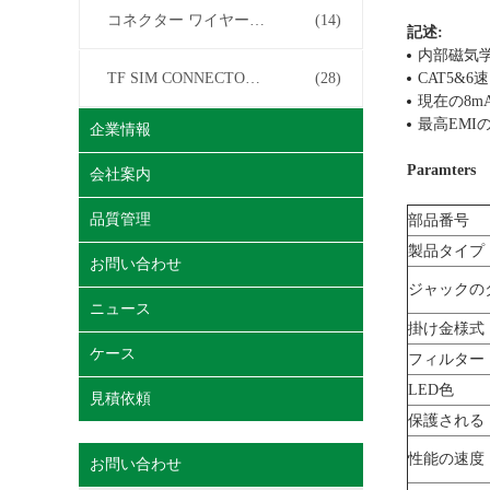
コネクター ワイヤー馬具
(14)
記述:
内部磁気学
TF SIM CONNECTOR について
(28)
CAT5&
現在の8mA
最高EMI
企業情報
Paramters
会社案内
品質管理
部品番号
製品タイプ
お問い合わせ
ジャックの
ニュース
掛け金様式
ケース
フィルター
LED色
見積依頼
保護される
性能の速度
お問い合わせ