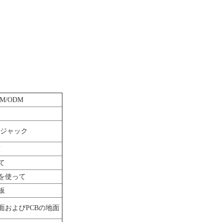
EM/ODM
 ジャック
N
て
を使って
板
面およびPCBの地面