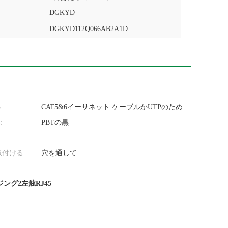
DGKYD
DGKYD112Q066AB2A1D
:
CAT5&6イーサネット ケーブルかUTPのため
:
PBTの黒
取付ける
穴を通して
ング2左舷RJ45