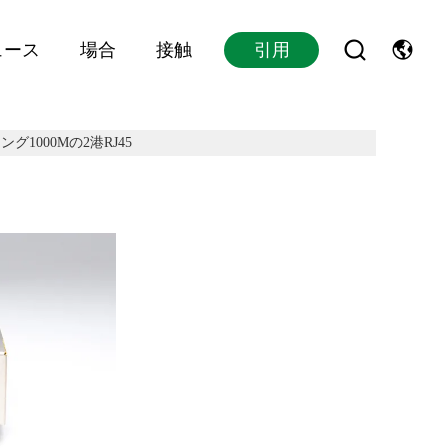
ュース
場合
接触
引用
1000Mの2港RJ45