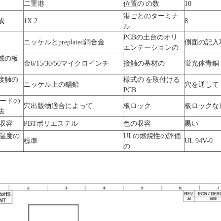
二重港
位置の の数
10
港ごとのターミナ
成
1X 2
8
ル
PCBの土台のオリ
ニッケルとpreplated銅合金
側面の記入
エンテーションの
域の板
金6/15/30/50マイクロインチ
接触の基材の
蛍光体青銅
接触の
様式の を取付ける
ニッケル上の錫鉛
穴を通して
PCB
ボードの
穴出版物適合によって
板ロック
板ロックな
法
の収容
PBTポリエステル
色の収容
黒い
の温度の
ULの燃焼性の評価
標準
UL 94V-0
の