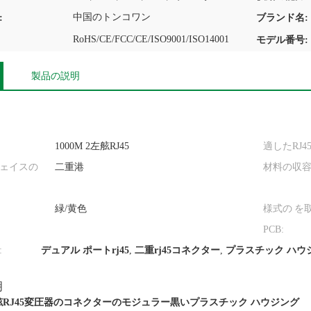
中国のトンコワン
:
ブランド名:
RoHS/CE/FCC/CE/ISO9001/ISO14001
モデル番号:
製品の説明
1000M 2左舷RJ45
適したRJ45
ェイスの
二重港
材料の収容
緑/黄色
様式の を
PCB:
:
デュアル ポートrj45
,
二重rj45コネクター
,
プラスチック ハウジ
明
2左舷RJ45変圧器のコネクターのモジュラー黒いプラスチック ハウジング