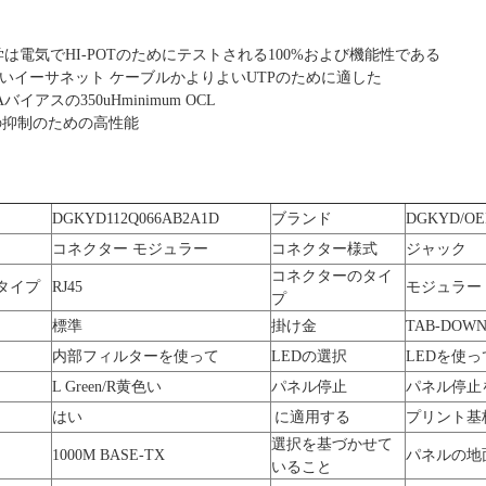
は電気でHI-POTのためにテストされる100%および機能性である
6速いイーサネット ケーブルかよりよいUTPのために適した
バイアスの350uHminimum OCL
の抑制のための高性能
DGKYD112Q066AB2A1D
ブランド
DGKYD/O
コネクター モジュラー
コネクター様式
ジャック
コネクターのタイ
タイプ
RJ45
モジュラー
プ
標準
掛け金
TAB-DOW
内部フィルターを使って
LEDの選択
LEDを使っ
L Green/R黄色い
パネル停止
パネル停止
はい
に適用する
プリント基
選択を基づかせて
1000M BASE-TX
パネルの地
いること