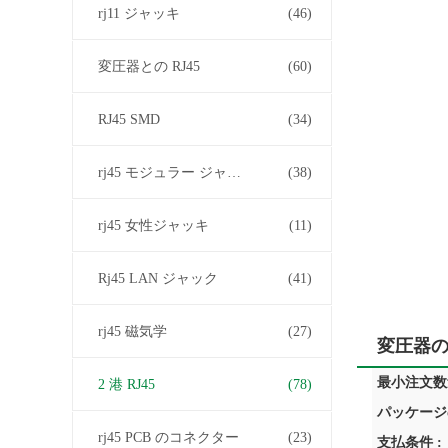
rj11 ジャッキ
(46)
変圧器との RJ45
(60)
RJ45 SMD
(34)
rj45 モジュラー ジャック
(38)
rj45 女性ジャッキ
(11)
Rj45 LAN ジャック
(41)
rj45 磁気学
(27)
変圧器の
最小注文数量
2 港 RJ45
(78)
パッケージ
rj45 PCB のコネクター
(23)
支払条件 :