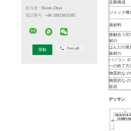
左舷構成
担当者 :
Nicole Zhuo
ジャック構
電話番号 :
+86 18925835585
盾材料
接触合う区
材の
はんだの尾
Free call
板材の
パソコン 
への終了方
物質的な 
物質的な 
収容
デッサン