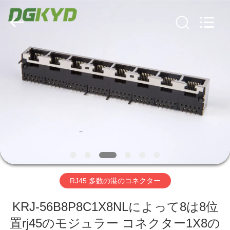
ー
supplier.
Copyright
©
2012
-
2026
Keyouda
家
Electronic
Technology
Co.,ltd.
All
Rights
Reserved.
プ
ロ
ダ
ク
ト
RJ45 多数の港のコネクター
VR
KRJ-56B8P8C1X8NLによって8は8位
置rj45のモジュラー コネクター1X8の
シ