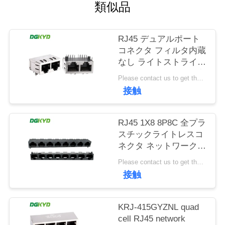
場
類似品
旅
RJ45 デュアルポート
行
コネクタ フィルタ内蔵
なし ライトストライプ
なし シールドピン前方
品
Please contact us to get the latest price. MOQ:1個
4.57mm
接触
質
DGKYD112B035HWA1D13
管
RJ45 1X8 8P8C 全プラ
スチックライトレスコ
理
ネクタ ネットワークポ
ートソケット
Please contact us to get the latest price. MOQ:1個
DGKYD561888IWA1DY1022
私
接触
達
KRJ-415GYZNL quad
に
cell RJ45 network