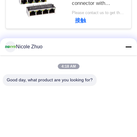
connector with
連
100Mbps integrated
Please contact us to get the latest price. MOQ:1個
絡
Ethernet filtering
接触
shielding strip light
し
な
人気カテゴリ
すべて
Nicole Zhuo
さ
い
rj45 イーサネット コ
rj45 によって保護さ
4:18 AM
ネクター
れるコネクター
Good day, what product are you looking for?
引
RJ45 多数の港のコ
RJ45 は港を選抜しま
用
ネクター
す
を
cat6 rj45 のコネクタ
rj11 ジャッキ
要
ー
求