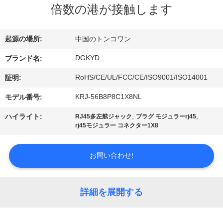
倍数の港が接触します
ョ
ー
起源の場所:
中国のトンコワン
DGKYD
ブランド名:
私
RoHS/CE/UL/FCC/CE/ISO9001/ISO14001
証明:
達
KRJ-56B8P8C1X8NL
モデル番号:
に
,
,
ハイライト:
RJ45多左舷ジャック
プラグ モジュラーrj45
rj45モジュラー コネクター1X8
つ
い
お問い合わせ!
て
詳細を展開する
工