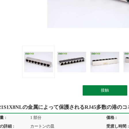
接触
-5921S1X8NLの金属によって保護されるRJ45多数の
 :
1 部分
価格 :
の詳細 :
カートンの皿
受渡し時間 :