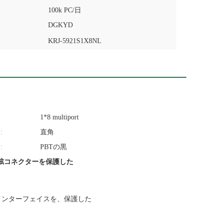
100k PC/日
DGKYD
KRJ-5921S1X8NL
1*8 multiport
:
直角
:
PBTの黒
左舷コネクターを保護した
ット インターフェイスを、保護した