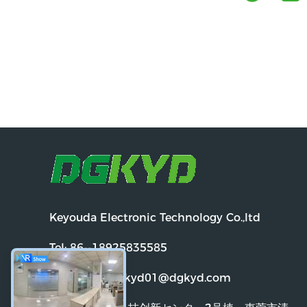
Keyouda Electronic Technology Co.,ltd
Tel:
86--18925835585
電子メール:
dgkyd01@dgkyd.com