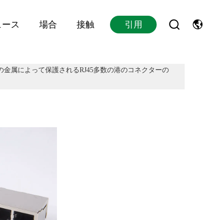
ュース
場合
接触
引用
1X8NLの金属によって保護されるRJ45多数の港のコネクターの