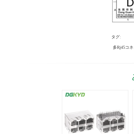
タグ:
多rj45コ