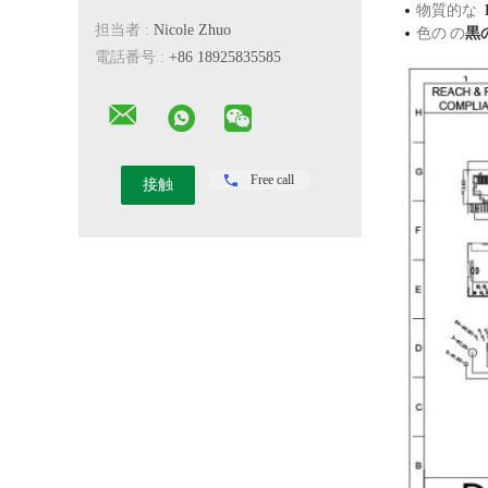
物質的な
担当者 :
Nicole Zhuo
色の の
黒
電話番号 :
+86 18925835585
Free call