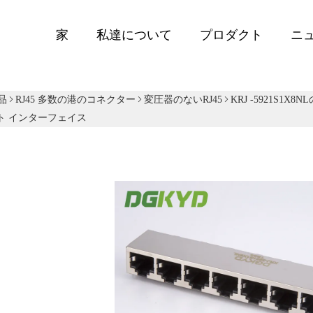
家
私達について
プロダクト
ニ
品
RJ45 多数の港のコネクター
変圧器のないRJ45
KRJ -5921S
ト インターフェイス