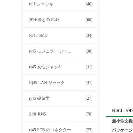
rj11 ジャッキ
(46)
変圧器との RJ45
(60)
RJ45 SMD
(34)
rj45 モジュラー ジャック
(38)
rj45 女性ジャッキ
(11)
Rj45 LAN ジャック
(41)
rj45 磁気学
(27)
KRJ 
2 港 RJ45
(78)
最小注文数量
rj45 PCB のコネクター
(23)
パッケージ