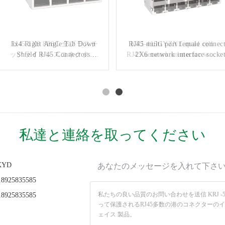
RJ45 1X8 8P8C 全プラスチ
1x4 Right Angle Tab Down
RJ45 multi port female connec
KRJ-415GYZNL quad cell
ックライトレスコネクタ ネ
Shield RJ45 Connectors
RJ45 network connector with
2X6 network interface socke
Quad Ports Ethernet Switch
ットワークポートソケット
DGKYD59212688HWA1DY1A
100Mbps integrated Ethernet
DGKYD561888IWA1DY1022
Sockets KRJ-
filtering shielding strip light
5621S10P8C14QNL
私達と連絡を取ってください
KYD
あなたのメッセージを入れて下さ
8925835585
8925835585