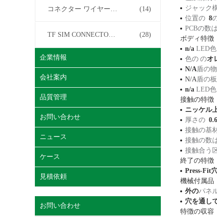
ジャック
コネクター ワイヤー馬具
(14)
位置の
8
PCBの数
TF SIM CONNECTOR について
(28)
ボディ特徴
n/a
LED
企業情報
色の の
オ
N/A
盾の
会社案内
N/A
盾の
n/a
LED
品質管理
接触の特徴
ニッケル
お問い合わせ
厚さの
0.
接触の基材
ニュース
接触の数
接触合う区
ケース
終了の特徴
Press-F
見積依頼
機械付属品
外の
パネ
穴を通し
お問い合わせ
特徴の収容