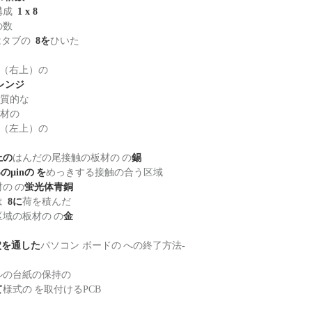
構成
1 x 8
の数
はタブの
8を
ひいた
色（右上）の
レンジ
物質的な
板材の
色（左上）の
上の
はんだの尾接触の板材の の
錫
6のµinの を
めっきする接触の合う区域
の の
蛍光体青銅
は
8に
荷を積んだ
域の板材の の
金
it穴を通した
パソコン ボードの への終了方法
-
ルの台紙の保持の
て
様式の を取付けるPCB