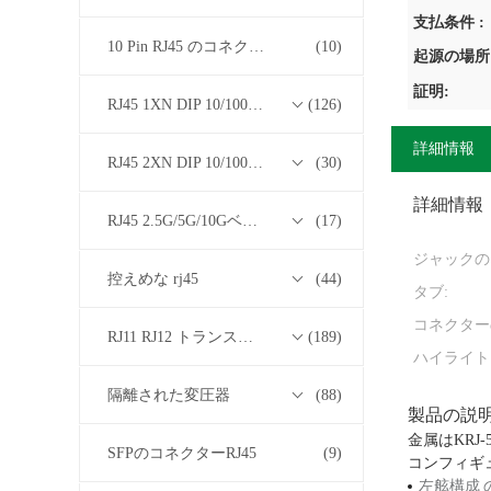
支払条件 :
10 Pin RJ45 のコネクター
(10)
起源の場所
証明:
RJ45 1XN DIP 10/100/1000Mベース-T トランスフォーマーシリーズ
(126)
詳細情報
RJ45 2XN DIP 10/100/1000Mベース-T トランスフォーマーシリーズ
(30)
詳細情報
RJ45 2.5G/5G/10GベースTトランスフォーマーシリーズ
(17)
ジャックの
控えめな rj45
(44)
タブ:
コネクター
RJ11 RJ12 トランスフォーマーシリーズなしの RJ45
(189)
ハイライト
隔離された変圧器
(88)
製品の説
金属はKRJ
SFPのコネクターRJ45
(9)
コンフィギ
左舷構成 