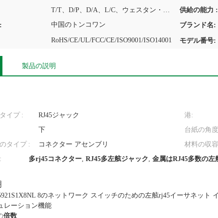
T/T、D/P、D/A、L/C、ウェスタン・ユニオン、MoneyGram
供給の能力 :
中国のトンコワン
:
ブランド名:
RoHS/CE/UL/FCC/CE/ISO9001/ISO14001
モデル番号:
製品の説明
タイプ :
RJ45ジャック
港:
下
台紙の角度
のタイプ :
コネクター アセンブリ
材料の収容
:
多rj45コネクター
,
RJ45多左舷ジャック
,
金属はRJ45多数の
明
-5921S1X8NL 8のネットワーク スイッチのための左舷rj45イーサネ
ュレーション機能
の
倍数