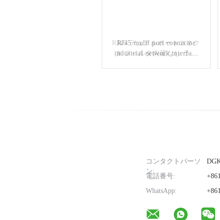
RJ45 デュアルポートコネク
RJ45 multi port connector
industrial network interface
タ フィルタ内蔵なし ライ
トストライプなし シールド
network port socket 8P8C
KRJ-5921S2X3WDENL
ピン前方4.57mm
DGKYD112B035HWA1D13
コンタクトパーソ
DG
ン:
電話番号:
+861
WhatsApp:
+861