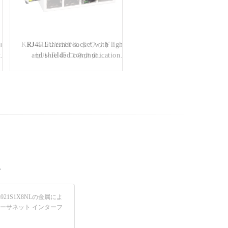
tor
KRJ-415GYZHNL クワッド
RJ45 Ethernet socket with light
t
and shielded communication
セル RJ45 コネクタ
022
100Mbps 内蔵フィルタ 工
interface Metal Shielded 2X2
業用ネットワークポートソ
double deck 4 port RJ45
connectors without transfomer
ケット
DGKYD59212288DB1A1DY1C022
い