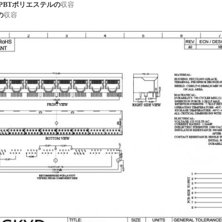
PBTポリエステルの
収容
の
収容