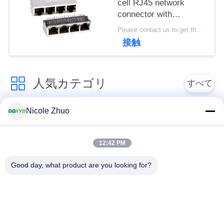
cell RJ45 network
連
connector with
絡
100Mbps integrated
Please contact us to get the latest price. MOQ:1個
Ethernet filtering
接触
し
shielding strip light
な
人気カテゴリ
すべて
さ
い
Nicole Zhuo
rj45 イーサネット コ
rj45 によって保護さ
ネクター
れるコネクター
引
12:42 PM
RJ45 多数の港のコ
RJ45 は港を選抜しま
用
Good day, what product are you looking for?
ネクター
す
を
cat6 rj45 のコネクタ
要
rj11 ジャッキ
ー
求