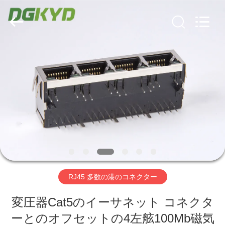
ー
supplier.
Copyright
©
2012
-
2026
Keyouda
家
Electronic
Technology
Co.,ltd.
All
Rights
Reserved.
プ
ロ
ダ
ク
ト
RJ45 多数の港のコネクター
VR
変圧器Cat5のイーサネット コネクタ
ーとのオフセットの4左舷100Mb磁気
シ