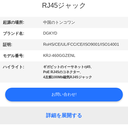
RJ45ジャック
ョ
ー
起源の場所:
中国のトンコワン
DGKYD
ブランド名:
私
RoHS/CE/UL/FCC/CE/ISO9001/ISO14001
証明:
達
KRJ-460GGZENL
モデル番号:
に
,
ハイライト:
ギガビットのイーサネットrj45
,
PoE RJ45のコネクター
つ
4左舷100Mb磁気RJ45ジャック
い
お問い合わせ!
て
詳細を展開する
工