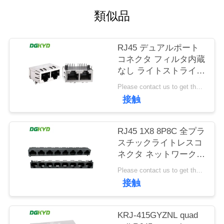
場
類似品
旅
行
RJ45 デュアルポート
コネクタ フィルタ内蔵
なし ライトストライプ
品
なし シールドピン前方
Please contact us to get the latest price. MOQ:1個
4.57mm
質
接触
DGKYD112B035HWA1D13
管
RJ45 1X8 8P8C 全プラ
理
スチックライトレスコ
ネクタ ネットワークポ
ートソケット
私
Please contact us to get the latest price. MOQ:1個
DGKYD561888IWA1DY1022
接触
達
に
KRJ-415GYZNL quad