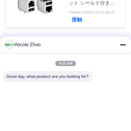
ット シールド付き
連
DGKYD611U2Q002DF3WD0
Please contact us to get the latest price. MOQ:1個
絡
接触
し
な
人気カテゴリ
すべて
Nicole Zhuo
さ
い
rj45 イーサネット コ
rj45 によって保護さ
9:15 AM
ネクター
れるコネクター
Good day, what product are you looking for?
引
RJ45 多数の港のコ
RJ45 は港を選抜しま
用
ネクター
す
を
cat6 rj45 のコネクタ
rj11 ジャッキ
要
ー
求