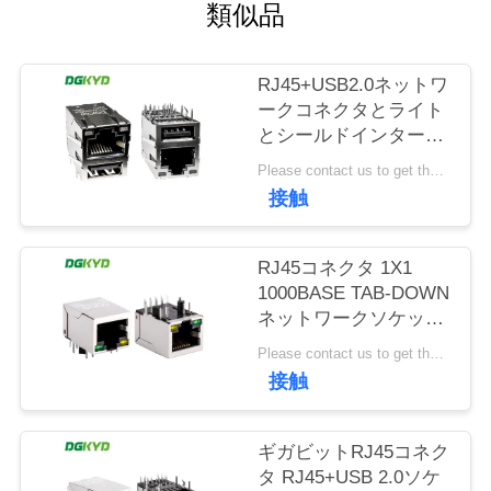
場
類似品
旅
RJ45+USB2.0ネットワ
行
ークコネクタとライト
とシールドインターフ
ェースソケット
品
Please contact us to get the latest price. MOQ:1個
DGKYD611U2Q008DF5WD
接触
質
管
RJ45コネクタ 1X1
1000BASE TAB-DOWN
理
ネットワークソケット
イーサネットコネクタ
Please contact us to get the latest price. MOQ:1個
RJ45インターフェース
私
接触
DGKYD111Q070AB2A1D
達
ギガビットRJ45コネク
に
タ RJ45+USB 2.0ソケ