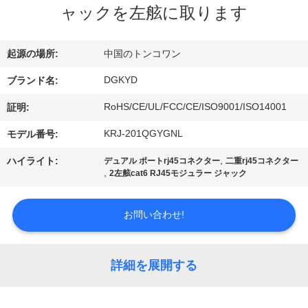
ャックを左舷に取ります
ョ
ー
起源の場所:
中国のトンコワン
DGKYD
ブランド名:
私
RoHS/CE/UL/FCC/CE/ISO9001/ISO14001
証明:
達
KRJ-201QGYGNL
モデル番号:
に
,
ハイライト:
デュアル ポートrj45コネクター
二重rj45コネクター
,
2左舷cat6 RJ45モジュラー ジャック
つ
い
お問い合わせ!
て
詳細を展開する
工