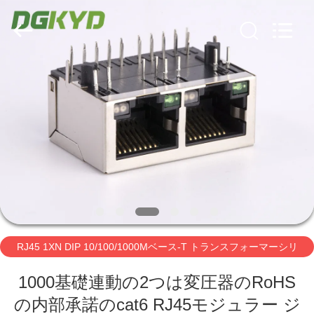
ー
supplier.
Copyright
©
2012
-
2026
Keyouda
家
Electronic
Technology
Co.,ltd.
All
Rights
Reserved.
プ
ロ
ダ
ク
ト
RJ45 1XN DIP 10/100/1000Mベース-T トランスフォーマーシリ
ーズ
VR
1000基礎連動の2つは変圧器のRoHS
の内部承諾のcat6 RJ45モジュラー ジ
シ