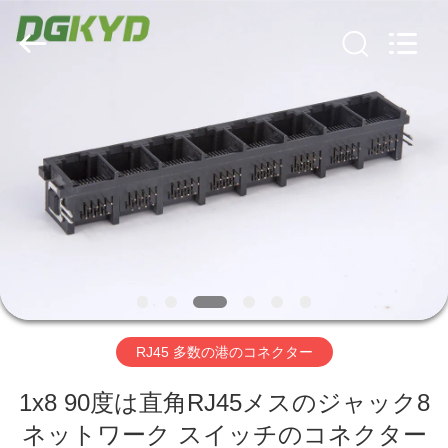
ー
supplier.
Copyright
©
2012
-
2026
Keyouda
家
Electronic
Technology
Co.,ltd.
All
Rights
Reserved.
プ
ロ
ダ
ク
ト
RJ45 多数の港のコネクター
VR
1x8 90度は直角RJ45メスのジャック8
ネットワーク スイッチのコネクター
シ