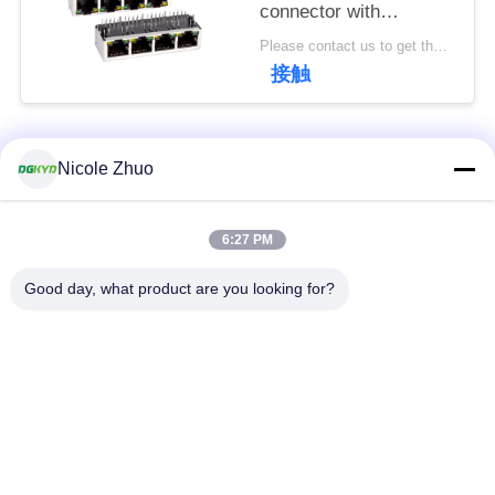
connector with
連
100Mbps integrated
Please contact us to get the latest price. MOQ:1個
絡
Ethernet filtering
接触
shielding strip light
し
な
人気カテゴリ
すべて
Nicole Zhuo
さ
い
rj45 イーサネット コ
rj45 によって保護さ
6:27 PM
ネクター
れるコネクター
Good day, what product are you looking for?
引
RJ45 多数の港のコ
RJ45 は港を選抜しま
用
ネクター
す
を
cat6 rj45 のコネクタ
rj11 ジャッキ
要
ー
求