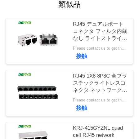
場
類似品
旅
RJ45 デュアルポート
行
コネクタ フィルタ内蔵
なし ライトストライプ
なし シールドピン前方
品
Please contact us to get the latest price. MOQ:1個
4.57mm
接触
質
DGKYD112B035HWA1D13
管
RJ45 1X8 8P8C 全プラ
スチックライトレスコ
理
ネクタ ネットワークポ
ートソケット
Please contact us to get the latest price. MOQ:1個
DGKYD561888IWA1DY1022
私
接触
達
KRJ-415GYZNL quad
に
cell RJ45 network