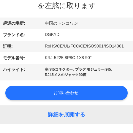
を左舷に取ります
ョ
ー
起源の場所:
中国のトンコワン
DGKYD
ブランド名:
私
RoHS/CE/UL/FCC/CE/ISO9001/ISO14001
証明:
達
KRJ-5225 8P8C-1X8 90°
モデル番号:
に
,
,
ハイライト:
多rj45コネクター
プラグ モジュラーrj45
RJ45メスのジャック90度
つ
い
お問い合わせ!
て
詳細を展開する
工