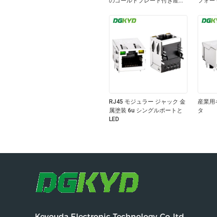
のゴールドプレート付き産業
フォー
用ギガビットRJ45コネクタ
なし
RJ45 モジュラー ジャック 金
産業用
属塗装 6u シングルポートと
タ
LED
Keyouda Electronic Technology Co.,ltd