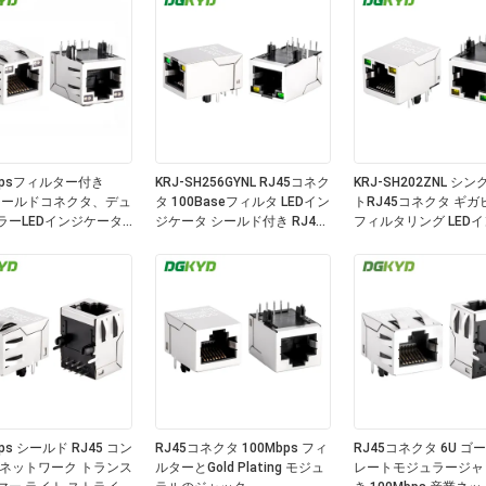
bpsフィルター付き
KRJ-SH256GYNL RJ45コネク
KRJ-SH202ZNL シ
5シールドコネクタ、デュ
タ 100Baseフィルタ LEDイン
トRJ45コネクタ ギガ
ラーLEDインジケータ
ジケータ シールド付き RJ45
フィルタリング LED
U金メッキ
モジュラージャック
ータ付き シールド付き
イーサネットポート用
ps シールド RJ45 コン
RJ45コネクタ 100Mbps フィ
RJ45コネクタ 6U ゴ
 ネットワーク トランス
ルターとGold Plating モジュ
レートモジュラージャ