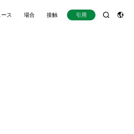
ュース
場合
接触
引用