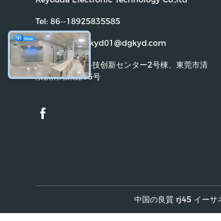
Tel:
86--18925835585
電子メール:
dgkyd01@dgkyd.com
住所:
李和紫荆科技创新センター2号棟、東莞市清
渓鎮清湖東路55号
中国の良質 rj45 イーサネ
(showSGS=>true)