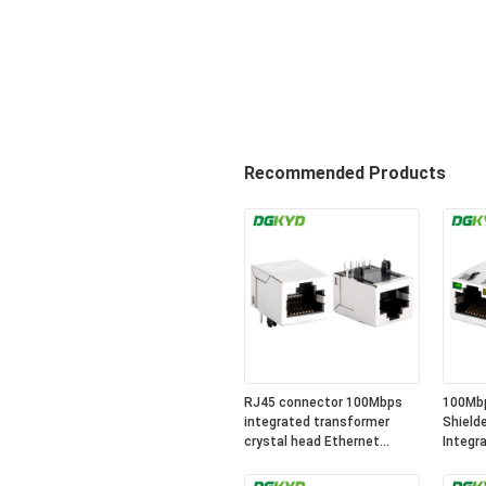
Recommended Products
RJ45 connector 100Mbps
100Mb
integrated transformer
Shield
crystal head Ethernet
Integra
interface
Industr
DGKYD211B031GWA4D