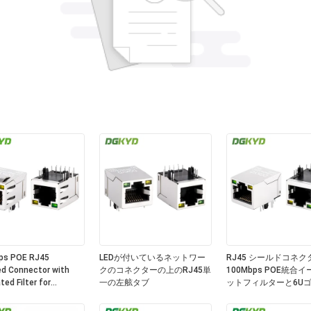
ps POE RJ45
LEDが付いているネットワー
RJ45 シールドコネク
ed Connector with
クのコネクターの上のRJ45単
100Mbps POE統合
ted Filter for
一の左舷タブ
ットフィルターと6U
ial Network Port
プレート