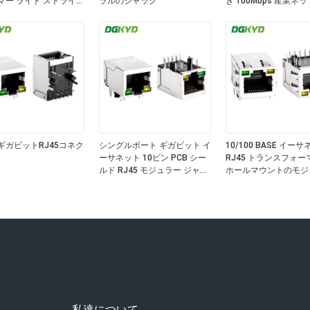
マー ライト ストライプ
ラルのジャック
き 100Mbps 産業ネ
クポート
ギガビットRJ45コネク
シングルポート ギガビット イ
10/100 BASE イー
ーサネット 10ピン PCB シー
RJ45 トランスフォー
ルド RJ45 モジュラー ジャッ
ホールマウントのモジ
ク グリーン/イエロー LED
式ジャック
私達について