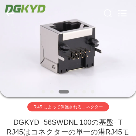
ー
supplier.
Copyright
©
2012
-
2026
Keyouda
家
Electronic
Technology
Co.,ltd.
All
Rights
Reserved.
プ
ロ
ダ
ク
ト
Rj45 によって保護されるコネクター
VR
DGKYD -56SWDNL 100の基盤- T
RJ45はコネクターの単一の港RJ45モ
シ