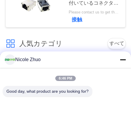
付いているコネクター
連
を保護した
Please contact us to get the latest price. MOQ:交渉
絡
接触
し
な
人気カテゴリ
すべて
さ
Nicole Zhuo
い
rj45 イーサネット コ
rj45 によって保護さ
ネクター
れるコネクター
6:46 PM
引
RJ45 多数の港のコ
RJ45 は港を選抜しま
Good day, what product are you looking for?
用
ネクター
す
を
cat6 rj45 のコネクタ
rj11 ジャッキ
要
ー
求