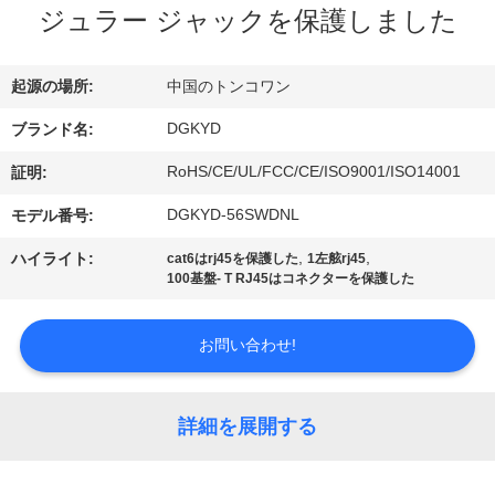
ジュラー ジャックを保護しました
ョ
ー
起源の場所:
中国のトンコワン
DGKYD
ブランド名:
私
RoHS/CE/UL/FCC/CE/ISO9001/ISO14001
証明:
達
DGKYD-56SWDNL
モデル番号:
に
,
,
ハイライト:
cat6はrj45を保護した
1左舷rj45
100基盤- T RJ45はコネクターを保護した
つ
い
お問い合わせ!
て
詳細を展開する
工