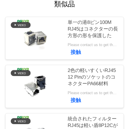
場
類似品
旅
単一の港8ピン100M
行
RJ45はコネクターの長
方形の形を保護した
品
Please contact us to get the latest price. MOQ:交渉
接触
質
管
2色の軽いすくいRJ45
12 Pinのソケットのコ
理
ネクターPA66材料
Please contact us to get the latest price. MOQ:交渉
私
接触
達
統合されたフィルター
に
RJ45は軽い盾8P12Cが