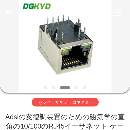
ー
supplier.
Copyright
©
2012
-
2026
Keyouda
家
Electronic
Technology
Co.,ltd.
All
Rights
Reserved.
プ
ロ
ダ
ク
ト
Rj45 イーサネット コネクター
VR
Adslの変復調装置のための磁気学の直
角の10/100のRJ45イーサネット ケー
シ