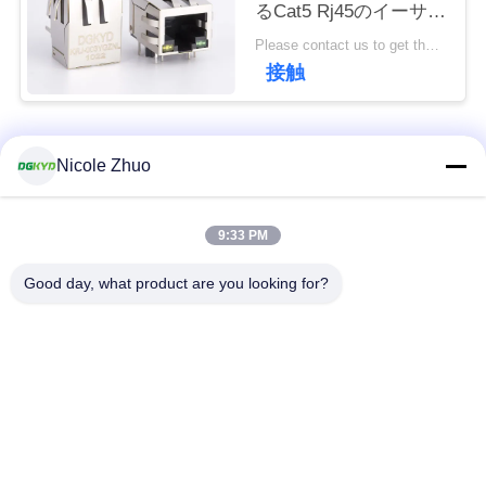
るCat5 Rj45のイーサネ
連
ット コネクターを保護
Please contact us to get the latest price. MOQ:1 部分
絡
した
接触
し
な
人気カテゴリ
すべて
Nicole Zhuo
さ
い
rj45 イーサネット コ
rj45 によって保護さ
9:33 PM
ネクター
れるコネクター
Good day, what product are you looking for?
引
RJ45 多数の港のコ
RJ45 は港を選抜しま
用
ネクター
す
を
cat6 rj45 のコネクタ
rj11 ジャッキ
要
ー
求