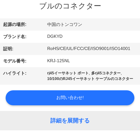
ブルのコネクター
ョ
ー
起源の場所:
中国のトンコワン
DGKYD
ブランド名:
私
RoHS/CE/UL/FCC/CE/ISO9001/ISO14001
証明:
達
KRJ-125NL
モデル番号:
に
,
,
ハイライト:
rj45イーサネット ポート
多rj45コネクター
10/100のRJ45イーサネット ケーブルのコネクター
つ
い
お問い合わせ!
て
詳細を展開する
工