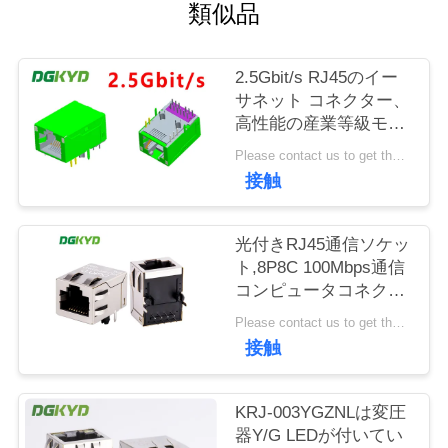
場
類似品
旅
2.5Gbit/s RJ45のイー
行
サネット コネクター、
高性能の産業等級モジ
ュラーRj45ジャック
品
Please contact us to get the latest price. MOQ:1 部分
接触
質
管
光付きRJ45通信ソケッ
ト,8P8C 100Mbps通信
理
コンピュータコネクタ
KRJ-SH105WDENL
Please contact us to get the latest price. MOQ:1 部分
私
接触
達
KRJ-003YGZNLは変圧
に
器Y/G LEDが付いてい