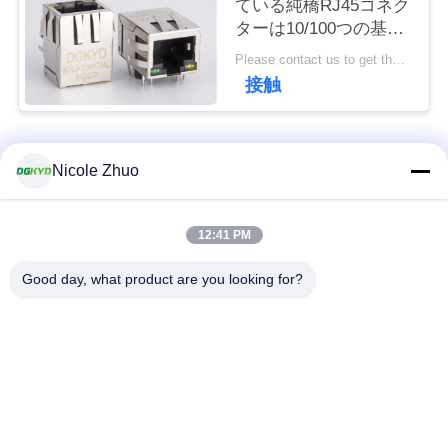
ている純橋RJ45コネク
連
ターは10/100つの基盤
絡
の側面の記入項目の工
Please contact us to get the latest price. MOQ:1 部分
場カスタマイズした
接触
し
な
人気カテゴリ
すべて
さ
Nicole Zhuo
い
rj45 イーサネット コ
rj45 によって保護さ
12:41 PM
ネクター
れるコネクター
引
Good day, what product are you looking for?
RJ45 多数の港のコ
RJ45 は港を選抜しま
用
ネクター
す
を
cat6 rj45 のコネクタ
要
rj11 ジャッキ
ー
求