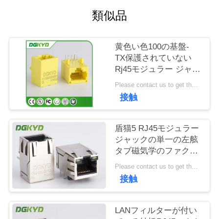
場
類似品
旅
行
黄色い色100の基盤-
TX保護されていない
Rj45モジュラー ジャッ
品
ク
Please contact us to get the latest price. MOQ:1 部分
DGKYD111B002IWB1D
質
接触
管
盾猫5 RJ45モジュラー
理
ジャックの単一の左舷
タブ磁気学のファクト
リー・アウトレットと
私
Please contact us to get the latest price. MOQ:1 部分
接触
達
に
LANフィルターが付い