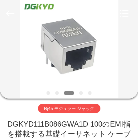
ー
supplier.
Copyright
©
2012
-
2026
Keyouda
家
Electronic
Technology
Co.,ltd.
All
Rights
Reserved.
プ
ロ
ダ
ク
ト
Rj45 モジュラー ジャック
VR
DGKYD111B086GWA1D 100のEMI指
を搭載する基礎イーサネット ケーブ
シ