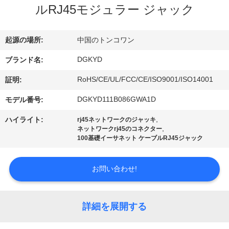
ルRJ45モジュラー ジャック
ョ
ー
起源の場所:
中国のトンコワン
DGKYD
ブランド名:
私
RoHS/CE/UL/FCC/CE/ISO9001/ISO14001
証明:
達
DGKYD111B086GWA1D
モデル番号:
に
,
ハイライト:
rj45ネットワークのジャッキ
,
ネットワークrj45のコネクター
つ
100基礎イーサネット ケーブルRJ45ジャック
い
お問い合わせ!
て
詳細を展開する
工