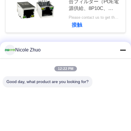
合フィルター（POE電
連
源供給、8P10C、
絡
DGKYD111Q334AB2A1DP
Please contact us to get the latest price. MOQ:1個
接触
し
な
人気カテゴリ
すべて
さ
Nicole Zhuo
い
rj45 イーサネット コ
rj45 によって保護さ
12:22 PM
ネクター
れるコネクター
引
Good day, what product are you looking for?
RJ45 多数の港のコ
RJ45 は港を選抜しま
用
ネクター
す
を
cat6 rj45 のコネクタ
要
rj11 ジャッキ
ー
求