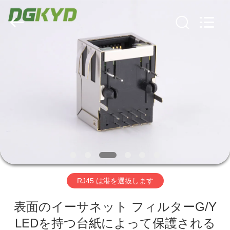
ー
supplier.
Copyright
©
2012
-
2026
Keyouda
家
Electronic
Technology
Co.,ltd.
All
Rights
Reserved.
プ
ロ
ダ
ク
ト
RJ45 は港を選抜します
VR
表面のイーサネット フィルターG/Y
LEDを持つ台紙によって保護される
シ