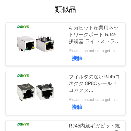
場
類似品
旅
行
ギガビット産業用ネッ
トワークポート RJ45
接続器 ライトストライ
品
プシールド TAB
Please contact us to get the latest price. MOQ:1個
DOWN
質
接触
DGKYD111Q042AB2A1D
管
フィルタのないRJ45コ
理
ネクタ 8P8Cシールド
コネクタ
DGKYD561188GWA1DY128
私
Please contact us to get the latest price. MOQ:1個
接触
達
に
RJ45内蔵ギガビット統