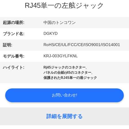
RJ45単一の左舷ジャック
ョ
ー
起源の場所:
中国のトンコワン
DGKYD
ブランド名:
私
RoHS/CE/UL/FCC/CE/ISO9001/ISO14001
証明:
達
KRJ-003GYLFKNL
モデル番号:
に
,
ハイライト:
Rj45ジャックのコネクター
,
パネルの台紙rj45のコネクター
つ
保護されたRJ45単一の港ジャック
い
お問い合わせ!
て
詳細を展開する
工