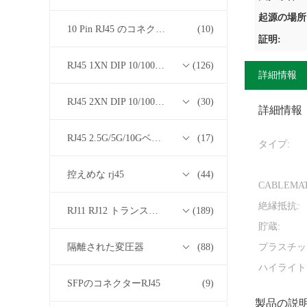
起源の場所
10 Pin RJ45 のコネクター
(10)
証明:
RJ45 1XN DIP 10/100/1000Mベース-T トランスフォーマーシリーズ
(126)
詳細情報
RJ45 2XN DIP 10/100/1000Mベース-T トランスフォーマーシリーズ
(30)
詳細情報
RJ45 2.5G/5G/10GベースTトランスフォーマーシリーズ
(17)
タイプ:
控えめな rj45
(44)
CABLEMA
絶縁抵抗:
RJ11 RJ12 トランスフォーマーシリーズなしの RJ45
(189)
貯蔵:
隔離された変圧器
(88)
プラスチッ
ハイライト
SFPのコネクターRJ45
(9)
製品の説