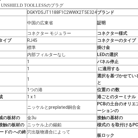
J45 UNSHIELD TOOLLESSのプラグ
DGKYDSJT1188F1C2WWX2T5E324
ブランド
中国の広東省
証明
コネクター モジュラー
コネクター様式
タイプ
RJ45
コネクターのタイプ
標準
掛け金
内部フィルターなし
LEDの選択
1
パネル停止
1
に適用する
選択を基づかせてい
1
と
1つの港
位置の の数
成
1 x 1
港ごとのターミナル
PCBの土台のオリエ
ニッケルとpreplated銅合金
ーションの
域の板材の
金3u
接触の基材の
接触の板材の
ニッケル上の錫鉛
様式の を取付けるPC
ードの への終
穴出版物適合によって
板ロック