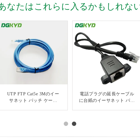
あなたはこれらに入るかもしれな
OEM/ODM 8p8cの盾のイー
UTP FTP Cat5e 3Mのイー
ダスト・キャップが付いて
電話プラグの延長ケーブル
サネット パッチ ケーブル
サネット パッチ ケーブ
に台紙のイーサネット パッ
いる電話プラグのイーサネ
のパネルの台紙Rj45のソケ
ル、複数の組のUTP
チ ケーブル6p6cの女性のソ
ット パッチ ケーブルへの
26AWGネットワークLAN
ット パッチ ケーブル
ケットにパネルをはめて下
カスタマイズされた
ケーブル
6p6c/8p8c女性のソケット
さい