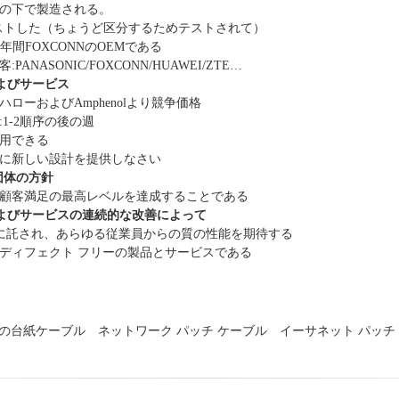
御の下で製造される。
はテストした（ちょうど区分するためテストされて）
6年間FOXCONNのOEMである
PANASONIC/FOXCONN/HUAWEI/ZTE…
よびサービス
oハローおよびAmphenolより競争価格
:1-2順序の後の週
利用できる
求に新しい設計を提供しなさい
団体の方針
は顧客満足の最高レベルを達成することである
よびサービスの連続的な改善によって
Dはに託され、あらゆる従業員からの質の性能を期待する
はディフェクト フリーの製品とサービスである
ネルの台紙ケーブル
ネットワーク パッチ ケーブル
イーサネット パッチ