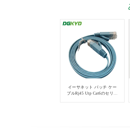
女性のイーサネット ケーブ
イーサネット パッチ ケー
ル ネットワークのイーサネ
ブルRj45 Utp Cat6のセリウ
ット延長ケーブルへの注文
ム/UL/証明が付いている平
らなイーサネット ケーブル
の盾Rj45の女性