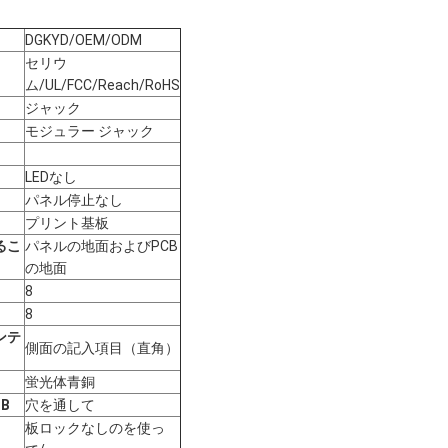
DGKYD/OEM/ODM
セリウ
ム/UL/FCC/Reach/RoHS
ジャック
モジュラー ジャック
LEDなし
パネル停止なし
プリント基板
るこ
パネルの地面およびPCB
の地面
8
8
ンテ
側面の記入項目（直角）
蛍光体青銅
B
穴を通して
板ロックなしのを使っ