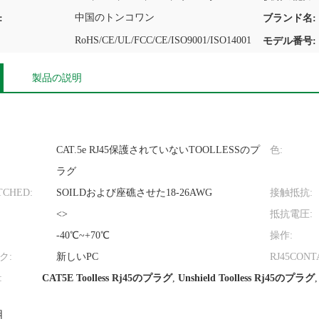
中国のトンコワン
:
ブランド名:
RoHS/CE/UL/FCC/CE/ISO9001/ISO14001
モデル番号:
製品の説明
CAT.5e RJ45保護されていないTOOLLESSのプ
色:
ラグ
TCHED:
SOILDおよび座礁させた18-26AWG
接触抵抗:
<>
抵抗電圧:
-40℃~+70℃
操作:
ク:
新しいPC
RJ45CON
:
CAT5E Toolless Rj45のプラグ
,
Unshield Toolless Rj45のプラグ
明