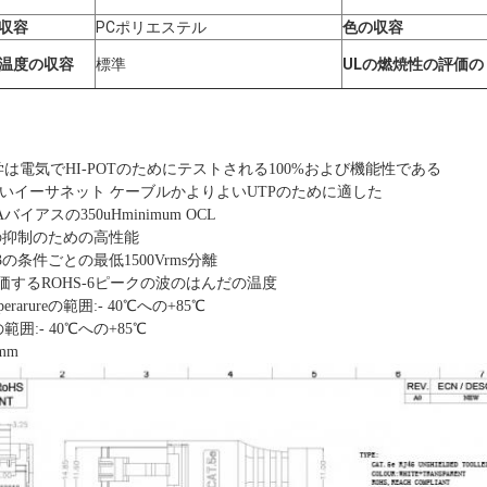
の収容
PCポリエステル
色の収容
の温度の収容
標準
ULの燃焼性の評価の
は電気でHI-POTのためにテストされる100%および機能性である
6速いイーサネット ケーブルかよりよいUTPのために適した
バイアスの350uHminimum OCL
の抑制のための高性能
02.3の条件ごとの最低1500Vrms分離
評価するROHS-6ピークの波のはんだの温度
erarureの範囲:- 40℃への+85℃
囲:- 40℃への+85℃
 mm