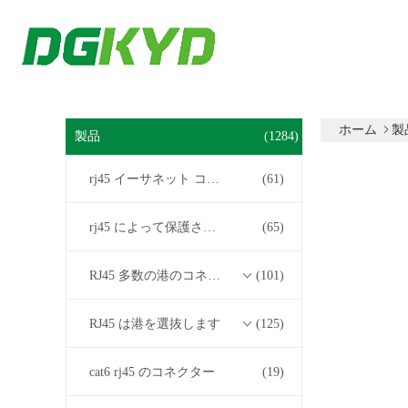
ホーム
製
製品
(1284)
rj45 イーサネット コネクター
(61)
rj45 によって保護されるコネクター
(65)
RJ45 多数の港のコネクター
(101)
RJ45 は港を選抜します
(125)
cat6 rj45 のコネクター
(19)