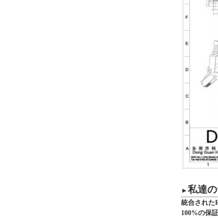
私達の
►
統合された
100%の保