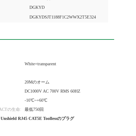
DGKYD
DGKYDSJT1188F1C2WWX2T5E324
White+transparent
20Mのオーム
DC1000V AC 700V RMS 60HZ
-10℃~+60℃
TACTの生命:
最低750回
,
Unshield RJ45 CAT5E Toollessのプラグ