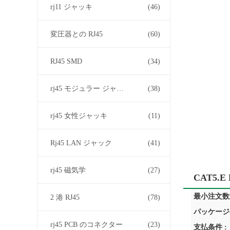
rj11 ジャッキ
(46)
変圧器との RJ45
(60)
RJ45 SMD
(34)
rj45 モジュラー ジャック
(38)
rj45 女性ジャッキ
(11)
Rj45 LAN ジャック
(41)
rj45 磁気学
(27)
CAT5.e
最小注文数量
2 港 RJ45
(78)
パッケージ
rj45 PCB のコネクター
(23)
支払条件 :