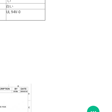
て/
白い
UL 94V-0