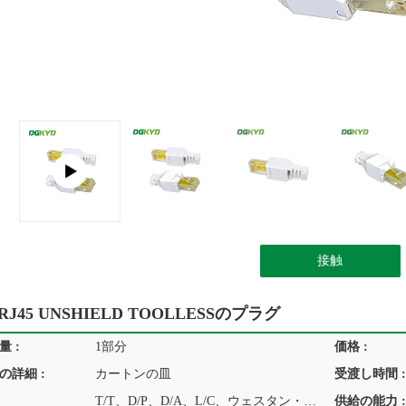
接触
 RJ45 UNSHIELD TOOLLESSのプラグ
 :
1部分
価格 :
の詳細 :
カートンの皿
受渡し時間 :
T/T、D/P、D/A、L/C、ウェスタン・ユニオン、MoneyGram
供給の能力 :