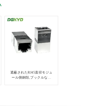
い
遮蔽されたRJ45直径モジュ
灰色の紫系統の黄色のパネ
ルの台紙のイーサネット ケ
ール側銅殻,ブックルなし
ーブルUTP Cat5 Cat5e Cat6
DGKYD-US030-006E
Cat7 LANケーブル