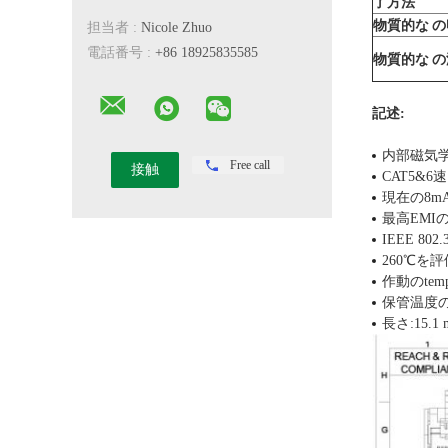
了方法
物質的な 
担当者 :
Nicole Zhuo
電話番号 :
+86 18925835585
物質的な 
記述:
内部磁気学
Free call
CAT5&
現在の8mA
最高EMI
IEEE 8
260℃を
作動のtemp
保管温度の範
長さ:15.1