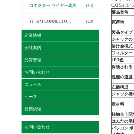
CAT5.e R
コネクター ワイヤー馬具
(14)
部品番号
TF SIM CONNECTOR について
(28)
原産地
製品タイプ
企業情報
ジャックの
掛け金様式
会社案内
フィルター
LED色
品質管理
保護される
お問い合わせ
性能の速度
ニュース
左舷構成
ジャック構
ケース
盾材料
見積依頼
接触合う区
はんだの尾
お問い合わせ
パソコン ボ