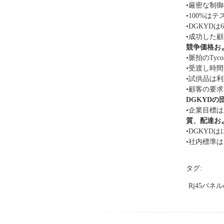
•厳密な制
•100%
•DGKYDは
•成功した顧客:
競争価格お
•脈拍のTyc
•受渡し時間
•試供品は
•顧客の要
DGKYDの
•企業目標
質、配達お
•DGKY
•社内標準
タグ:
Rj45パ