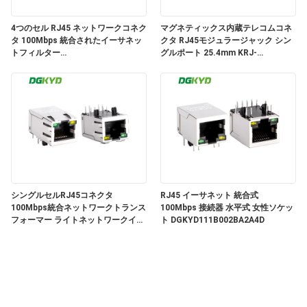
連
4つのセル RJ45 ネットワークコネク
マグネティックス内蔵テレコムコネ
絡
タ 100Mbps 統合されたイーサネッ
クタ RJ45モジュラージャック シン
トフィルター
グルポート 25.4mm KRJ-
し
DGKYD114B002AB2A1D3
019SHZNL
な
さ
い
引
シングルセルRJ45コネクタ
RJ45 イーサネット 統合式
100Mbps統合ネットワークトランス
100Mbps 接続器 水平式 女性ソケッ
用
フォーマー ライトネットワークイン
ト DGKYD111B002BA2A4D
ターフェース
DGKYD311B074DB2A4DN
を
要
求