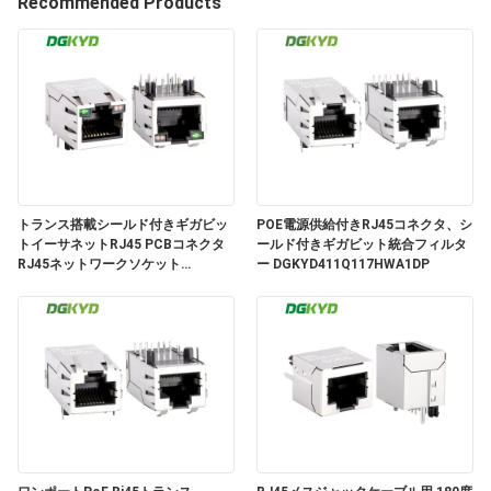
Recommended Products
ョ
ー
私
達
トランス搭載シールド付きギガビッ
POE電源供給付きRJ45コネクタ、シ
に
トイーサネットRJ45 PCBコネクタ
ールド付きギガビット統合フィルタ
RJ45ネットワークソケット
ー DGKYD411Q117HWA1DP
つ
DGKYD311Q018DE3A4D
い
て
工