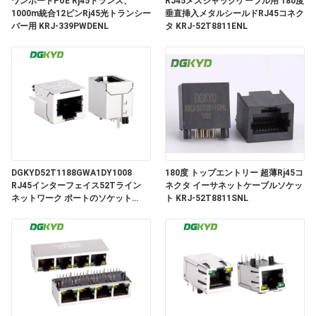
場
ワンポートPoE Rj45トランス、
RJ45メスジャックケーブル用 180度
1000m統合12ピンRj45光トランシー
垂直挿入メタルシールドRJ45コネク
旅
バー用 KRJ-339PWDENL
タ KRJ-52T8811ENL
行
品
質
管
DGKYD52T1188GWA1DY1008
180度 トップエントリー 超薄Rj45コ
RJ45インターフェイス52Tライン
ネクタ イーサネットケーブルソケッ
理
ネットワーク ポートのソケット
ト KRJ-52T8811SNL
8P8Cの180度軽い保護のコネクター
無し
私
達
に