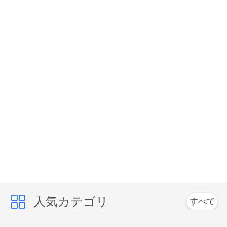
し
な
さ
い
SITEMAP
プ
ラ
イ
人気カテゴリ
すべて
バ