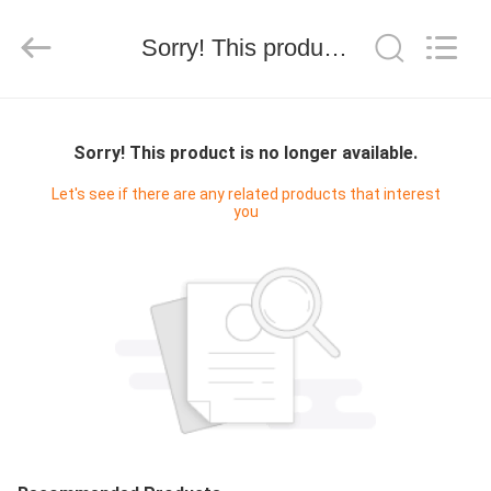
ー
supplier.
Copyright
Sorry! This product is no longer available.
©
2012
-
2026
Keyouda
家
Electronic
Technology
Co.,ltd.
Sorry! This product is no longer available.
All
Rights
Reserved.
プ
Let's see if there are any related products that interest
you
ロ
ダ
ク
ト
VR
シ