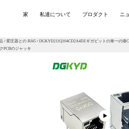
家
私達について
プロダクト
ニ
品
変圧器との RJ45
DGKYD211Q104CD2A4DZギガビットの単一の港c
クPCBのジャッキ