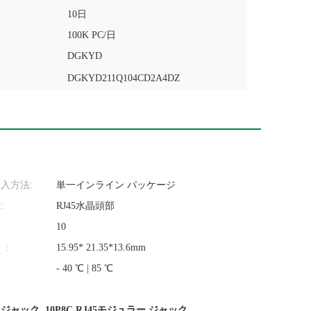
10日
100K PC/日
DGKYD
DGKYD211Q104CD2A4DZ
入方法:
単一インライン パッケージ
:
RJ45水晶頭部
10
）:
15.95* 21.35*13.6mm
- 40 ℃ | 85 ℃
ー ジャック
,
10P8C RJ45モジュラー ジャック