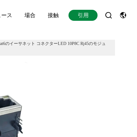
ュース
場合
接触
引用
at6のイーサネット コネクターLED 10P8C Rj45のモジュ