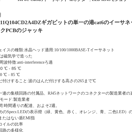
明
211Q104CD2A4DZギガビットの単一の港cat6のイーサネッ
ックPCBのジャッキ
スの種類:水晶ヘッド適用:10/100/1000BASE-Tイーサネット
45は磁気学で造った
特徴:anti-interferenceろ過
40 ℃ - 85 ℃
 ℃ - 85 ℃
だ付けすること:波のはんだ付けする高さの265まで℃
全な一連の集積回路の付属品、RJ45ネットワークのコネクターの製造業者の
ス モード:製造業者
時間:時間通りの配達、およそ2週。
ためのSpecs:LEDの表示燈（緑、黄色、赤く、オレンジ、青、二色LED）
またはない盾EMI指
コイルの比率
回路の多様化