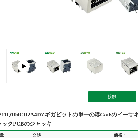
接触
211Q104CD2A4DZギガビットの単一の港cat6のイーサネ
ャックPCBのジャッキ
 :
交渉
価格 :