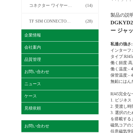
コネクター ワイヤー馬具
(14)
製品の説
TF SIM CONNECTOR について
(28)
DGKYD
ー ジャ
企業情報
私達の強さ:
会社案内
インターフェイ
タイプ:RJ
品質管理
働く頻度:高周波
- 
働く温度:
お問い合わせ
保管温度:- 40
無鉛にはん
ニュース
RJ45完
ケース
1. ビジネ
2. 受渡し
見積依頼
3. 選択の
を搭載する
磁気コアの
お問い合わせ
任意磁気学