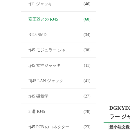
rj11 ジャッキ
(46)
変圧器との RJ45
(60)
RJ45 SMD
(34)
rj45 モジュラー ジャック
(38)
rj45 女性ジャッキ
(11)
Rj45 LAN ジャック
(41)
rj45 磁気学
(27)
DGKYD
2 港 RJ45
(78)
ラー ジ
rj45 PCB のコネクター
(23)
最小注文数量