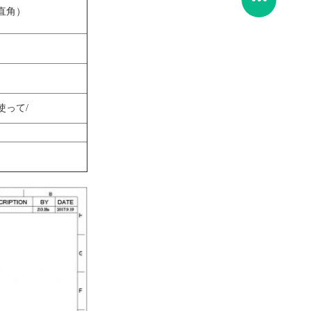
直角）
使って/