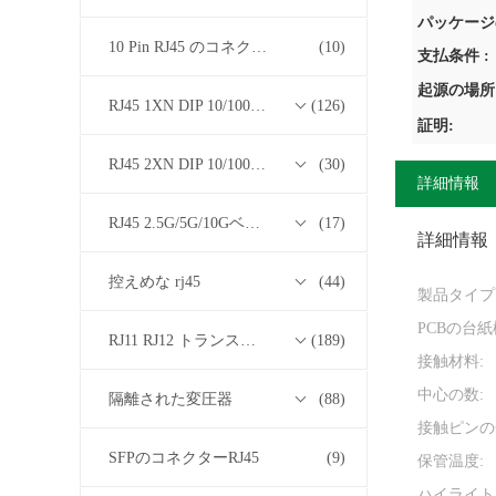
パッケージ
10 Pin RJ45 のコネクター
(10)
支払条件 :
起源の場所
RJ45 1XN DIP 10/100/1000Mベース-T トランスフォーマーシリーズ
(126)
証明:
RJ45 2XN DIP 10/100/1000Mベース-T トランスフォーマーシリーズ
(30)
詳細情報
RJ45 2.5G/5G/10GベースTトランスフォーマーシリーズ
(17)
詳細情報
控えめな rj45
(44)
製品タイプ
PCBの台紙
RJ11 RJ12 トランスフォーマーシリーズなしの RJ45
(189)
接触材料:
中心の数:
隔離された変圧器
(88)
接触ピンの
SFPのコネクターRJ45
(9)
保管温度:
ハイライト