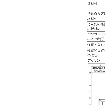
盾材料
接触合う区
板材の
はんだの尾
の板材の
パソコン 
の への終
物質的な 
物質的な 
の収容
デッサン