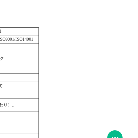
M
SO9001/ISO14001
ク
て
 （代わり）。