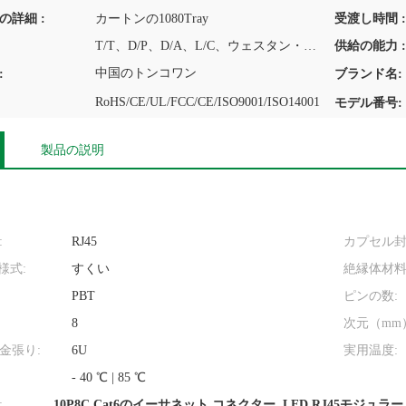
の詳細 :
カートンの1080Tray
受渡し時間 :
T/T、D/P、D/A、L/C、ウェスタン・ユニオン、MoneyGram
供給の能力 :
中国のトンコワン
:
ブランド名:
RoHS/CE/UL/FCC/CE/ISO9001/ISO14001
モデル番号:
製品の説明
:
RJ45
カプセル封
様式:
すくい
絶縁体材料
PBT
ピンの数:
8
次元（mm
金張り:
6U
実用温度:
- 40 ℃ | 85 ℃
:
10P8C Cat6のイーサネット コネクター
,
LED RJ45モジュラ