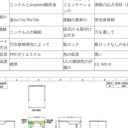
ニッケルとpreplated銅合金
リエンテーショ
側面の記入項目（
ンの
域の
金6u/15u/30u/50u
接触の基材の
蛍光体青銅
接触
様式の を取付け
ニッケル上の錫鉛
穴を通して
るPCB
ボード
穴出版物適合によって
板ロック
板ロックなしのを
了方法
の収容
PBTポリエステル
色の収容
黒い
の温度
ULの燃焼性の評
標準
UL 94V-0
価の