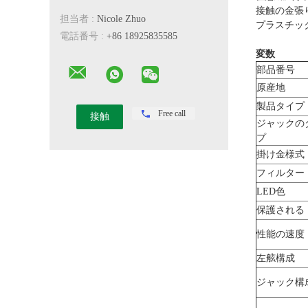
接触の金張り（
担当者 :
Nicole Zhuo
プラスチック
電話番号 :
+86 18925835585
変数
部品番号
原産地
製品タイプ
Free call
ジャックの
プ
掛け金様式
フィルター
LED色
保護される
性能の速度
左舷構成
ジャック構