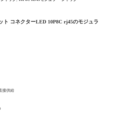
ト コネクターLED 10P8C rj45のモジュラ
直接供給
の