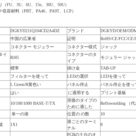
FU、3U、6U、15u、30U、50U）
収容材料（PBT、PA46、PA9T、LCP）
DGKYD211Q104CD2A4DZ
ブランド
DGKYD/OEM/OD
中国の広東省
証明
RoHS/CE/FCC/CE/I
コネクター モジュラー
コネクター様式
ジャック
タイ
コネクターのタ
RJ45
モジュラー ジャッ
イプ
標準
掛け金
TAB-UP
フィルターを使って
LEDの選択
LEDを使って
L Green/R黄色い
パネル停止
パネル停止を使っ
はい
に適用する
プリント基板
溶接のタイプの
10/100/1000 BASE-T/TX
Reflowsolding
ために適した
単一の港
位置の の数
10
港ごとのターミ
成
1X1
8
ナル
PCBの土台のオ