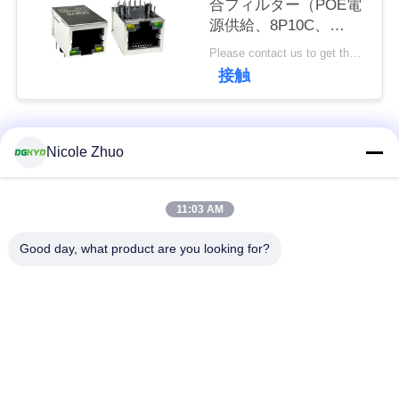
合フィルター（POE電
連
源供給、8P10C、
絡
DGKYD111Q334AB2A1DP
Please contact us to get the latest price. MOQ:1個
接触
し
な
人気カテゴリ
すべて
さ
Nicole Zhuo
い
rj45 イーサネット コ
rj45 によって保護さ
11:03 AM
ネクター
れるコネクター
引
Good day, what product are you looking for?
RJ45 多数の港のコ
RJ45 は港を選抜しま
用
ネクター
す
を
cat6 rj45 のコネクタ
要
rj11 ジャッキ
ー
求