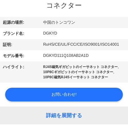
コネクター
ョ
ー
起源の場所:
中国のトンコワン
DGKYD
ブランド名:
私
RoHS/CE/UL/FCC/CE/ISO9001/ISO14001
証明:
達
DGKYD111Q108AB2A1D
モデル番号:
に
,
ハイライト:
RJ45磁気ギガビットのイーサネット コネクター
,
10P8Cギガビットのイーサネット コネクター
つ
10P8C磁気RJ45イーサネット コネクター
い
お問い合わせ!
て
詳細を展開する
工