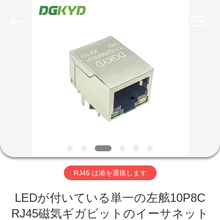
ー
supplier.
Copyright
©
2012
-
2026
Keyouda
家
Electronic
Technology
Co.,ltd.
All
Rights
Reserved.
プ
ロ
ダ
ク
ト
RJ45 は港を選抜します
VR
LEDが付いている単一の左舷10P8C
RJ45磁気ギガビットのイーサネット
シ