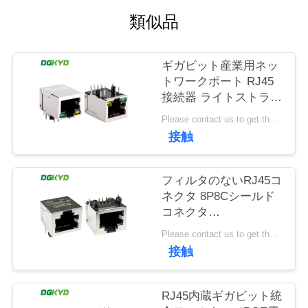
場
類似品
旅
行
ギガビット産業用ネッ
トワークポート RJ45
接続器 ライトストライ
品
プシールド TAB
Please contact us to get the latest price. MOQ:1個
DOWN
質
接触
DGKYD111Q042AB2A1D
管
フィルタのないRJ45コ
理
ネクタ 8P8Cシールド
コネクタ
DGKYD561188GWA1DY128
私
Please contact us to get the latest price. MOQ:1個
接触
達
に
RJ45内蔵ギガビット統