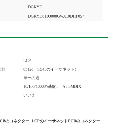
DGKYD
DGKYD811Q008GWA10DHF057
LCP
数:
8p12c （RJ45のイーサネット）
単一の港
10/100/1000の基盤T、AutoMDIX
:
いいえ
45 PCBのコネクター
,
LCPのイーサネットPCBのコネクター