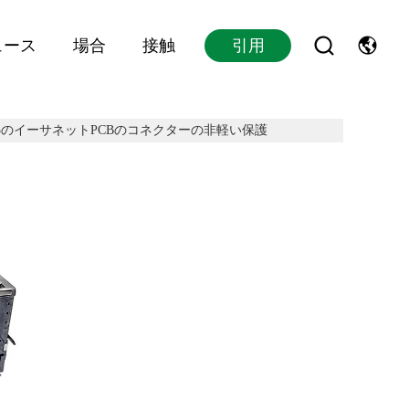
ュース
場合
接触
引用
RJ45のイーサネットPCBのコネクターの非軽い保護