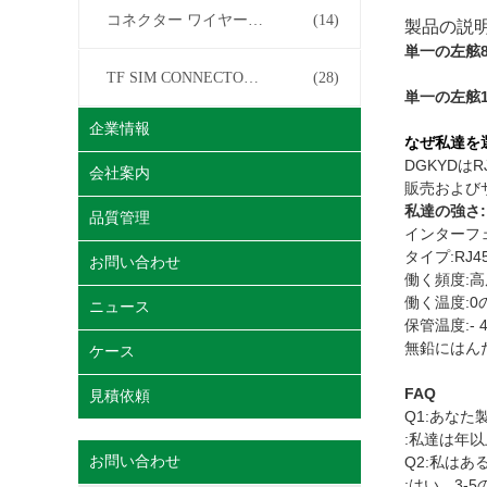
コネクター ワイヤー馬具
(14)
製品の説
単一の左舷8
TF SIM CONNECTOR について
(28)
単一の左舷1
企業情報
なぜ私達を
DGKYD
会社案内
販売および
私達の強さ:
品質管理
インターフェ
タイプ:RJ
お問い合わせ
働く頻度:高周波
働く温度:0の
ニュース
保管温度:- 40
無鉛にはん
ケース
FAQ
見積依頼
Q1:あな
:私達は年
お問い合わせ
Q2:私は
:はい、3