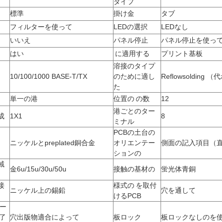
タイプ
標準
掛け金
タブ
フィルターを使って
LEDの選択
LEDなし
いいえ
パネル停止
パネル停止を使っ
はい
に適用する
プリント基板
溶接のタイプ
10/100/1000 BASE-T/TX
のために適し
Reflowsolding
た
単一の港
位置の の数
12
港ごとのター
成
1X1
8
ミナル
PCBの土台の
ニッケルとpreplated銅合金
オリエンテー
側面の記入項目（
ションの
域
金6u/15u/30u/50u
接触の基材の
蛍光体青銅
接
様式の を取付
ニッケル上の錫鉛
穴を通して
けるPCB
ボー
了
穴出版物適合によって
板ロック
板ロックなしのを使