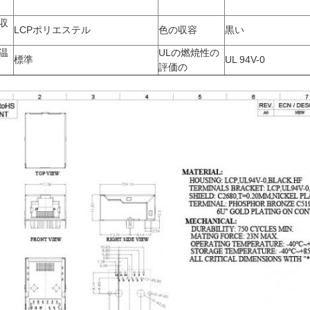
収
LCPポリエステル
色の収容
黒い
温
ULの燃焼性の
標準
UL 94V-0
評価の