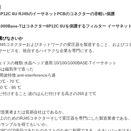
明
P12C 6U RJ45のイーサネットPCBのコネクターの非軽い保護
000Base-Tはコネクター8P12C 6Uを保護するフィルター イーサネ
選びなさいか
はRJ45コネクターおよびネットワークの変圧器を製造すること、およびコ
サービスを、統合するハイテクな企業を専門にする。
イスの種類:水晶ヘッド適用:10/100/1000BASE-Tイーサネット
45は磁気学で造った
特徴:anti-interferenceろ過
℃ - 70 ℃、
 ℃ - 85 ℃
だ付けすること:波のはんだ付けする高さの265まで℃
た製造業者または貿易会社はであるか。
以上のためのRJ45コネクターそして変圧器を専門にした製造業者である
あるサンプルを得てもいいか。
-5のPCの試供品はあなたのテストのために利用できる。小さいバッチは