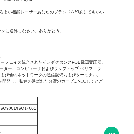
れるよい機能レーザーあなたのブランドを印刷してもいい
マンに連絡しなさい、ありがとう。
ト。
ターフェイス統合されたインダクタンスPOE電源変圧器。
ルーター、コンピュータおよびラップトップ ペリフェラ
および他のネットワークの通信設備およびターミナル。
を開発し、私達の選ばれた分野のカーブに先んじてとど
ISO9001/ISO14001
ク