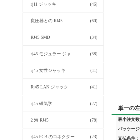
rj11 ジャッキ
(46)
変圧器との RJ45
(60)
RJ45 SMD
(34)
rj45 モジュラー ジャック
(38)
rj45 女性ジャッキ
(11)
Rj45 LAN ジャック
(41)
rj45 磁気学
(27)
単一の左
最小注文数量
2 港 RJ45
(78)
パッケージ
rj45 PCB のコネクター
(23)
支払条件 :