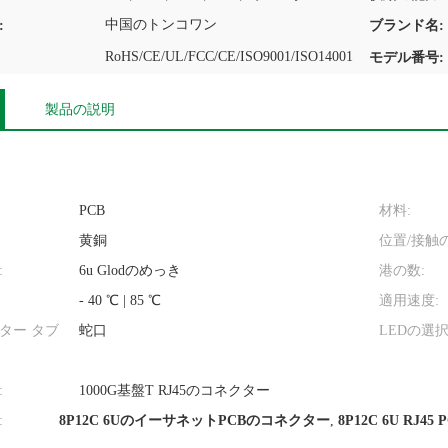
中国のトンコワン
:
ブランド名:
RoHS/CE/UL/FCC/CE/ISO9001/ISO14001
モデル番号:
製品の説明
PCB
材料:
黄銅
位置/接触の
:
6u Glodのめっき
港の数:
- 40 ℃ | 85 ℃
適用速度:
クター タブ
蛇口
LEDの選択
:
1000G基盤T RJ45のコネクター
:
8P12C 6UのイーサネットPCBのコネクター
,
8P12C 6U RJ