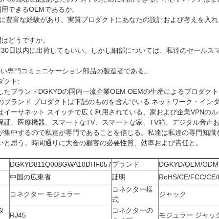
利用できるOEMであるか。
達に豊富な経験があり、実質プロダクトにあなたの設計および考えを入
。
間はどうですか。
達は30日以内に出荷してもいい。しかし細部については、私達のセールス
は若い専門コミュニケーション部品の製造者である。
ダクト:
したブランドDGKYDの国内一流企業OEM OEMの生産によるプロダク
のブランド プロダクトは下記のものを含んでいる:ネットワーク・イン
はイーサネット スイッチで広く利用されている、家および企業VPNの
保証、医療機器、スマートなTV、スマートな家、TV箱、デジタル音声
が集中するので私達が専門であることを信じる。私達は私達の専門知識
いと思う。時間通りに大会の顧客の必要性質、効率および責任と。
DGKYD811Q008GWA10DHF057
ブランド
DGKYD/OEM/ODM
中国の広東省
証明
RoHS/CE/FCC/CE/
コネクター様
コネクター モジュラー
ジャック
式
タ
コネクターの
RJ45
モジュラー ジャッ