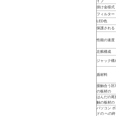
イプ
掛け金様式
フィルター
LED色
保護される
性能の速度
左舷構成
ジャック構
盾材料
接触合う区
の板材の
はんだの尾
触の板材の
パソコン 
ドの への終