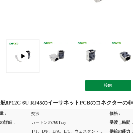
接触
舷8P12C 6U RJ45のイーサネットPCBのコネクターの
 :
交渉
価格 :
の詳細 :
カートンの760Tray
受渡し時間 :
T/T、D/P、D/A、L/C、ウェスタン・ユニオン、MoneyGram
供給の能力 :