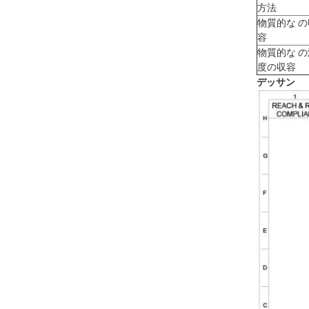
方法
物質的な の
容
物質的な の
度の収容
デッサン