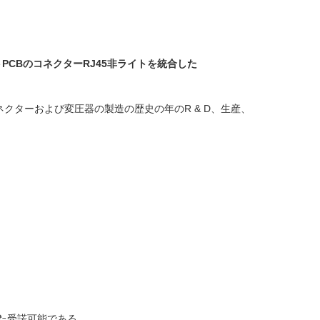
ットPCBのコネクターRJ45非ライトを統合した
ネクターおよび変圧器の製造の歴史の年のR & D、生産、
。
また受諾可能である。