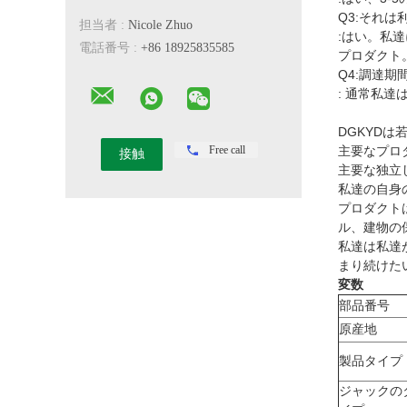
Q3:それは
担当者 :
Nicole Zhuo
:はい。私
電話番号 :
+86 18925835585
プロダクト
Q4:調達期
: 通常私
DGKYD
Free call
主要なプロ
主要な独立
私達の自身
プロダクト
ル、建物の
私達は私達
まり続けた
変数
部品番号
原産地
製品タイプ
ジャックの