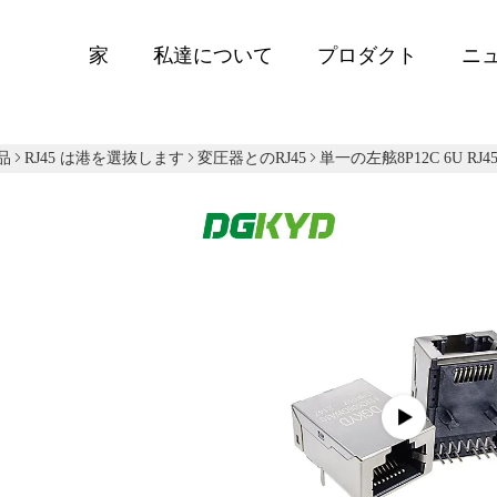
家
私達について
プロダクト
ニ
品
RJ45 は港を選抜します
変圧器とのRJ45
単一の左舷8P12C 6U 