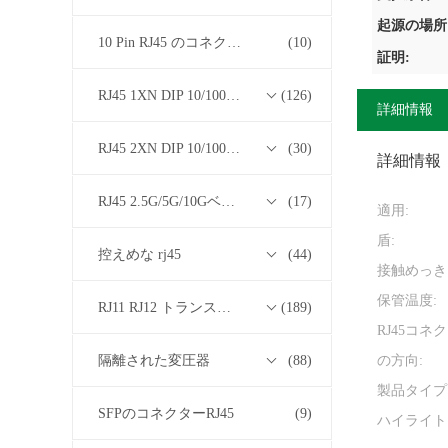
起源の場所
10 Pin RJ45 のコネクター
(10)
証明:
RJ45 1XN DIP 10/100/1000Mベース-T トランスフォーマーシリーズ
(126)
詳細情報
RJ45 2XN DIP 10/100/1000Mベース-T トランスフォーマーシリーズ
(30)
詳細情報
RJ45 2.5G/5G/10GベースTトランスフォーマーシリーズ
(17)
適用:
盾:
控えめな rj45
(44)
接触めっき
保管温度:
RJ11 RJ12 トランスフォーマーシリーズなしの RJ45
(189)
RJ45コネ
隔離された変圧器
(88)
の方向:
製品タイプ
SFPのコネクターRJ45
(9)
ハイライト