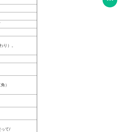
て
 （代わり）。
直角）
って/