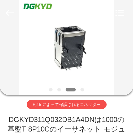
ー
supplier.
Copyright
©
2012
-
2026
Keyouda
家
Electronic
Technology
Co.,ltd.
All
Rights
Reserved.
プ
ロ
ダ
ク
ト
Rj45 によって保護されるコネクター
VR
DGKYD311Q032DB1A4DNは1000の
基盤T 8P10Cのイーサネット モジュ
シ