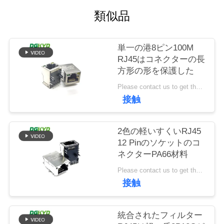
場
類似品
旅
行
単一の港8ピン100M
RJ45はコネクターの長
方形の形を保護した
品
Please contact us to get the latest price. MOQ:交渉
質
接触
管
2色の軽いすくいRJ45
理
12 Pinのソケットのコ
ネクターPA66材料
私
Please contact us to get the latest price. MOQ:交渉
接触
達
に
統合されたフィルター