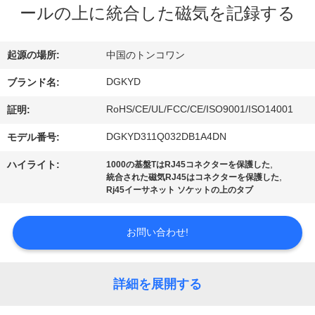
ールの上に統合した磁気を記録する
ョ
ー
起源の場所:
中国のトンコワン
DGKYD
ブランド名:
私
RoHS/CE/UL/FCC/CE/ISO9001/ISO14001
証明:
達
DGKYD311Q032DB1A4DN
モデル番号:
に
,
ハイライト:
1000の基盤TはRJ45コネクターを保護した
,
統合された磁気RJ45はコネクターを保護した
つ
Rj45イーサネット ソケットの上のタブ
い
お問い合わせ!
て
詳細を展開する
工