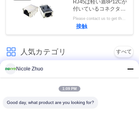
RJ45は軽い盾8P12Cが
連
付いているコネクター
絡
を保護した
Please contact us to get the latest price. MOQ:交渉
接触
し
な
人気カテゴリ
すべて
さ
い
Nicole Zhuo
rj45 イーサネット コ
rj45 によって保護さ
ネクター
れるコネクター
引
1:09 PM
RJ45 多数の港のコ
RJ45 は港を選抜しま
用
Good day, what product are you looking for?
ネクター
す
を
cat6 rj45 のコネクタ
要
rj11 ジャッキ
ー
求