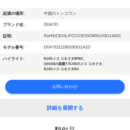
ョ
起源の場所:
中国のトンコワン
ー
DGKYD
ブランド名:
RoHS/CE/UL/FCC/CE/ISO9001/ISO14001
証明:
私
DGKYD111B059DG1A1D
モデル番号:
達
,
ハイライト:
RJ45メス コネクタ8P8C
に
,
10/100の基盤T RJ45のメス コネクタ
RJ45メス コネクタ6U
つ
い
お問い合わせ!
て
詳細を展開する
工
類似品