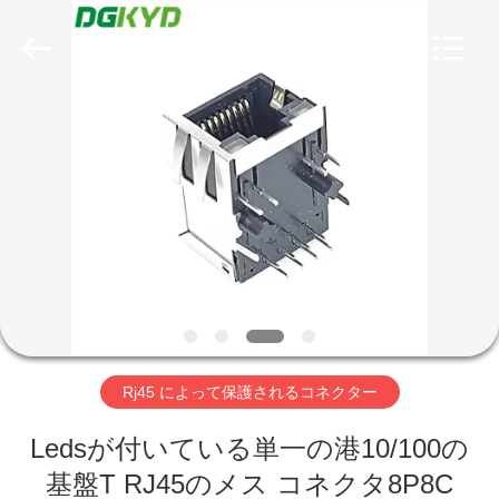
ー
supplier.
Copyright
©
2012
-
2026
Keyouda
家
Electronic
Technology
Co.,ltd.
All
Rights
Reserved.
プ
ロ
ダ
ク
ト
Rj45 によって保護されるコネクター
VR
Ledsが付いている単一の港10/100の
基盤T RJ45のメス コネクタ8P8C
シ