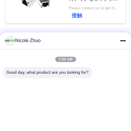
連
を保護した
Please contact us to get the latest price. MOQ:交渉
絡
接触
し
人気カテゴリ
な
すべて
Nicole Zhuo
さ
rj45 イーサネット コ
rj45 によって保護さ
7:50 AM
い
ネクター
れるコネクター
Good day, what product are you looking for?
引
RJ45 多数の港のコ
RJ45 は港を選抜しま
ネクター
す
用
を
cat6 rj45 のコネクタ
rj11 ジャッキ
ー
要
求