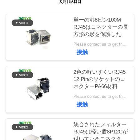
場
旅
単一の港8ピン100M
行
RJ45はコネクターの長
方形の形を保護した
Please contact us to get the latest price. MOQ:交渉
品
接触
質
管
2色の軽いすくいRJ45
12 Pinのソケットのコ
理
ネクターPA66材料
Please contact us to get the latest price. MOQ:交渉
接触
私
達
統合されたフィルター
に
RJ45は軽い盾8P12Cが
付いているコネクター