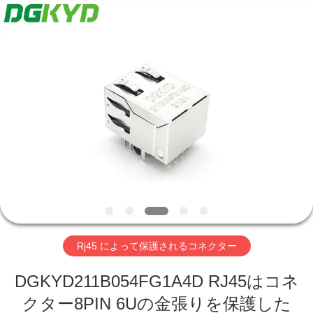
ー
supplier.
Copyright
©
2012
-
2026
Keyouda
家
Electronic
Technology
Co.,ltd.
All
Rights
Reserved.
プ
ロ
ダ
ク
ト
Rj45 によって保護されるコネクター
VR
DGKYD211B054FG1A4D RJ45はコネ
クター8PIN 6Uの金張りを保護した
シ