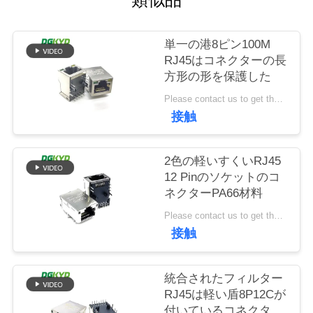
場
旅
単一の港8ピン100M
行
RJ45はコネクターの長
方形の形を保護した
Please contact us to get the latest price. MOQ:交渉
品
接触
質
管
2色の軽いすくいRJ45
12 Pinのソケットのコ
理
ネクターPA66材料
Please contact us to get the latest price. MOQ:交渉
接触
私
達
統合されたフィルター
に
RJ45は軽い盾8P12Cが
付いているコネクター