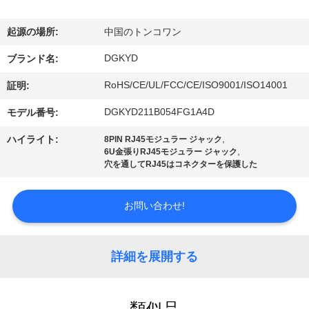
ョ
起源の場所:
中国のトンコワン
ー
DGKYD
ブランド名:
RoHS/CE/UL/FCC/CE/ISO9001/ISO14001
証明:
私
DGKYD211B054FG1A4D
モデル番号:
達
,
ハイライト:
8PIN RJ45モジュラー ジャック
に
,
6U金張りRJ45モジュラー ジャック
穴を通してRJ45はコネクターを保護した
つ
い
お問い合わせ!
て
詳細を展開する
工
類似品