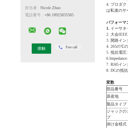
4. プロ
担当者 :
Nicole Zhuo
は私達のサ
電話番号 :
+86 18925835585
パフォーマン
1.
イーサネッ
2. 大会IEEE
3. 開路イン
4. 265
Free call
5. 抵抗電圧:
6.Impedan
7. RJ45
8. DCの抵抗:
変数
部品番号
原産地
製品タイプ
ジャックの
プ
掛け金様式