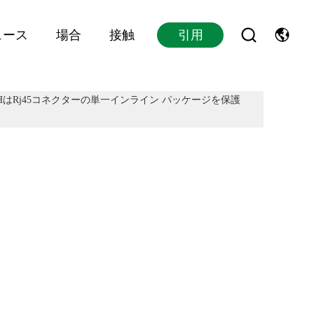
ュース
場合
接触
引用
5DMZHはRj45コネクターの単一インライン パッケージを保護