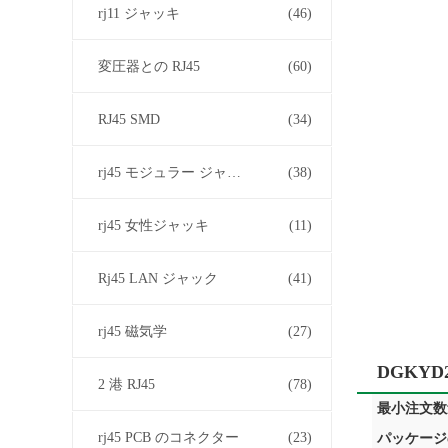
rj11 ジャッキ
(46)
変圧器との RJ45
(60)
RJ45 SMD
(34)
rj45 モジュラー ジャック
(38)
rj45 女性ジャッキ
(11)
Rj45 LAN ジャック
(41)
rj45 磁気学
(27)
DGKY
2 港 RJ45
(78)
最小注文数量
rj45 PCB のコネクター
(23)
パッケージ