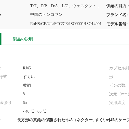
T/T、D/P、D/A、L/C、ウェスタン・ユニオン、MoneyGram
供給の能力 :
中国のトンコワン
:
ブランド名:
RoHS/CE/UL/FCC/CE/ISO9001/ISO14001
モデル番号:
製品の説明
:
RJ45
カプセル封
様式:
すくい
形:
黄銅
ピンの数:
8
次元（mm
金張り:
6u
実用温度:
- 40 ℃ | 85 ℃
:
長方形の真鍮の保護されたrj45コネクター
,
すくいrj45のケー