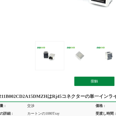
接触
D211B002CD2A15DMZHはRj45コネクターの単一イ
 :
交渉
価格 :
の詳細 :
カートンの1080Tray
受渡し時間 :