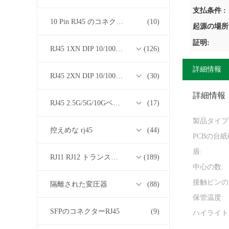
支払条件 :
10 Pin RJ45 のコネクター
(10)
起源の場所
証明:
RJ45 1XN DIP 10/100/1000Mベース-T トランスフォーマーシリーズ
(126)
詳細情報
RJ45 2XN DIP 10/100/1000Mベース-T トランスフォーマーシリーズ
(30)
詳細情報
RJ45 2.5G/5G/10GベースTトランスフォーマーシリーズ
(17)
製品タイプ
控えめな rj45
(44)
PCBの台紙
盾:
RJ11 RJ12 トランスフォーマーシリーズなしの RJ45
(189)
中心の数:
接触ピンの
隔離された変圧器
(88)
保管温度:
SFPのコネクターRJ45
(9)
ハイライト