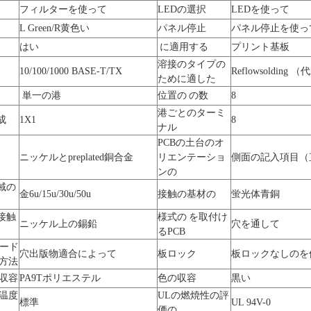
フィルターを使って
LEDの選択
LEDを使って
L Green/R黄色い
パネル停止
パネル停止を使っ
はい
に適用する
プリント基板
溶接のタイプの
10/100/1000 BASE-T/TX
Reflowsolding
ために適した
単一の港
位置の の数
8
港ごとのターミ
成
1X1
8
ナル
PCBの土台のオ
ニッケルとpreplated銅合金
リエンテーショ
側面の記入項目（
ンの
域の
金6u/15u/30u/50u
接触の基材の
蛍光体青銅
接触
様式の を取付け
ニッケル上の錫鉛
穴を通して
るPCB
ボード
穴出版物適合によって
板ロック
板ロックなしのを
了方法
の収容
PA9Tポリエステル
色の収容
黒い
の温度
ULの燃焼性の評
標準
UL 94V-0
価の