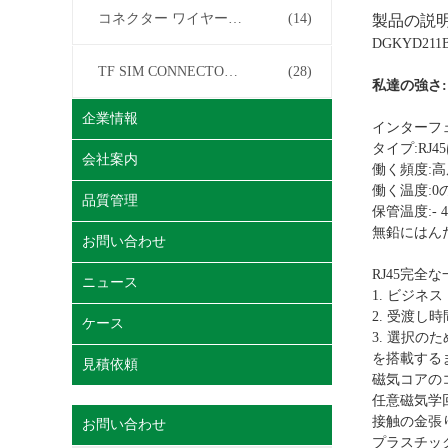
コネクター ワイヤー馬具
(14)
製品の説
DGKYD21
TF SIM CONNECTOR について
(28)
私達の強さ:
企業情報
インターフェイ
タイプ:RJ
会社案内
働く頻度:高周波
働く温度:0の℃
品質管理
保管温度:- 40
無鉛にはん
お問い合わせ
RJ45完
ニュース
1. ビジネ
2. 受渡し
ケース
3. 選択の
を搭載する
見積依頼
磁気コアの
任意磁気学
接触の金張り（
お問い合わせ
プラスチック