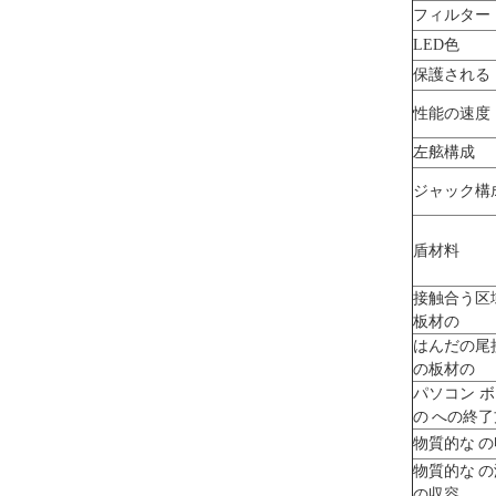
フィルター
LED色
保護される
性能の速度
左舷構成
ジャック構
盾材料
接触合う区
板材の
はんだの尾
の板材の
パソコン 
の への終
物質的な 
物質的な 
の収容