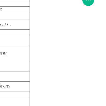
て
 （代わり）。
直角）
使って/