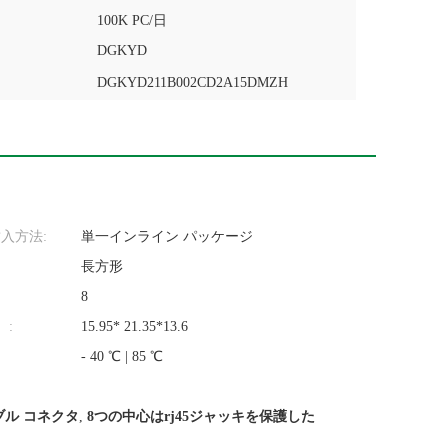
100K PC/日
DGKYD
DGKYD211B002CD2A15DMZH
入方法:
単一インライン パッケージ
長方形
8
）:
15.95* 21.35*13.6
- 40 ℃ | 85 ℃
ブル コネクタ
,
8つの中心はrj45ジャッキを保護した