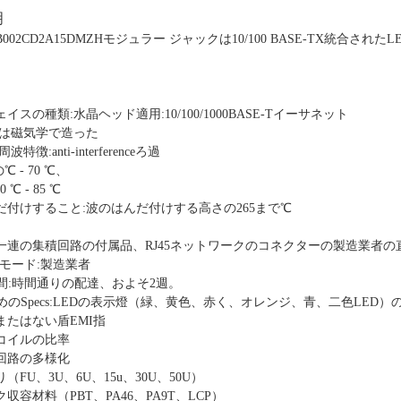
明
1B002CD2A15DMZHモジュラー ジャックは10/100 BASE-TX統合され
スの種類:水晶ヘッド適用:10/100/1000BASE-Tイーサネット
45は磁気学で造った
特徴:anti-interferenceろ過
 - 70 ℃、
 ℃ - 85 ℃
だ付けすること:波のはんだ付けする高さの265まで℃
全な一連の集積回路の付属品、RJ45ネットワークのコネクターの製造業者の
ス モード:製造業者
時間:時間通りの配達、およそ2週。
ためのSpecs:LEDの表示燈（緑、黄色、赤く、オレンジ、青、二色LED）
またはない盾EMI指
コイルの比率
回路の多様化
FU、3U、6U、15u、30U、50U）
収容材料（PBT、PA46、PA9T、LCP）