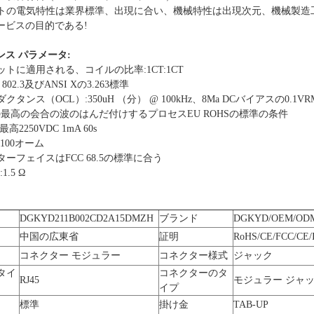
ダクトの電気特性は業界標準、出現に合い、機械特性は出現次元、機械製
ービスの目的である!
ス パラメータ:
トに適用される、コイルの比率:1CT:1CT
 802.3及びANSI Xの3.263標準
ダクタンス（OCL）:350uH （分） @ 100kHz、8Ma DCバイアスの0.1VR
の℃の最高の会合の波のはんだ付けするプロセスEU ROHSの標準の条件
最高2250VDC 1mA 60s
ce:100オーム
インターフェイスはFCC 68.5の標準に合う
1.5 Ω
DGKYD211B002CD2A15DMZH
ブランド
DGKYD/OEM/OD
中国の広東省
証明
RoHS/CE/FCC/CE/
コネクター モジュラー
コネクター様式
ジャック
タイ
コネクターのタ
RJ45
モジュラー ジャ
イプ
標準
掛け金
TAB-UP