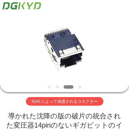
ー
supplier.
Copyright
©
2012
-
2026
Keyouda
家
Electronic
Technology
Co.,ltd.
All
Rights
Reserved.
プ
ロ
ダ
ク
ト
Rj45 によって保護されるコネクター
VR
導かれた沈降の版の破片の統合され
た変圧器14pinのないギガビットのイ
シ