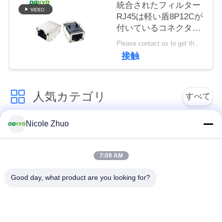
統合されたフィルター
連
RJ45は軽い盾8P12Cが
絡
付いているコネクター
を保護した
し
Please contact us to get the latest price. MOQ:交渉
接触
な
さ
人気カテゴリ
すべて
い
Nicole Zhuo
rj45 イーサネット コ
rj45 によって保護さ
引
ネクター
れるコネクター
7:09 AM
用
RJ45 多数の港のコ
RJ45 は港を選抜しま
Good day, what product are you looking for?
を
ネクター
す
要
cat6 rj45 のコネクタ
rj11 ジャッキ
求