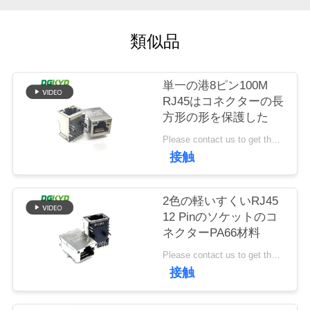
場
旅
類似品
行
単一の港8ピン100M
RJ45はコネクターの長
品
方形の形を保護した
質
Please contact us to get the latest price. MOQ:交渉
接触
管
理
2色の軽いすくいRJ45
12 Pinのソケットのコ
ネクターPA66材料
私
Please contact us to get the latest price. MOQ:交渉
達
接触
に