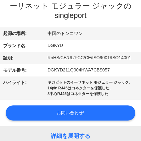
ーサネット モジュラー ジャックの
ョ
singleport
ー
起源の場所:
中国のトンコワン
私
DGKYD
ブランド名:
達
RoHS/CE/UL/FCC/CE/ISO9001/ISO14001
証明:
に
DGKYD211Q004HWA7CBS057
モデル番号:
つ
,
ハイライト:
ギガビットのイーサネット モジュラー ジャック
,
14pin RJ45はコネクターを保護した
い
8中心RJ45はコネクターを保護した
て
お問い合わせ!
工
詳細を展開する