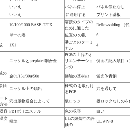
いいえ
パネル停止
パネル停止なし
いいえ
に適用する
プリント基板
溶接のタイプの
10/100/1000 BASE-T/TX
Reflowsolding
ために適した
単一の港
位置の の数
6
港ごとのターミ
成
1X1
4
ナル
PCBの土台のオ
ニッケルとpreplated銅合金
リエンテーショ
側面の記入項目（
ンの
域の
金6u/15u/30u/50u
接触の基材の
蛍光体青銅
接触
様式の を取付け
ニッケル上の錫鉛
穴を通して
るPCB
ボード
穴出版物適合によって
板ロック
板ロックなしのを
了方法
の収容
PBTポリエステル
色の収容
白い
の温度
ULの燃焼性の評
標準
UL 94V-0
価の