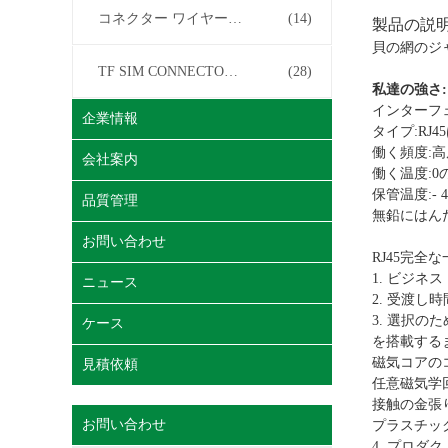
コネクター ワイヤー馬具
(14)
製品の説
貝の網のジャ
TF SIM CONNECTOR について
(28)
私達の強さ:
インターフェイ
企業情報
タイプ:RJ
働く頻度:高周波
会社案内
働く温度:0の℃
保管温度:- 40
品質管理
無鉛にはん
お問い合わせ
RJ45完
1. ビジネ
ニュース
2. 受渡し
3. 選択の
ケース
を搭載する
磁気コアの
見積依頼
任意磁気学
接触の金張り（
お問い合わせ
プラスチック
4. プロ