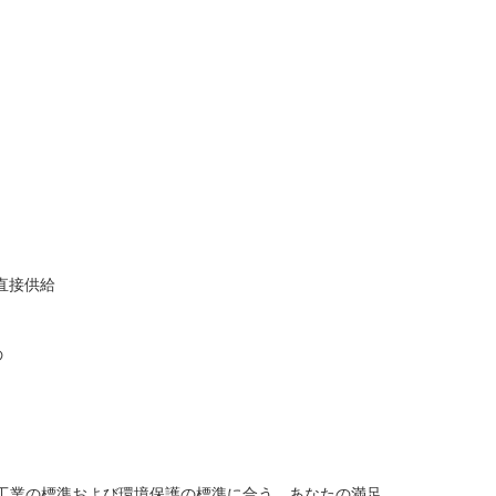
直接供給
の
造工業の標準および環境保護の標準に合う。あなたの満足