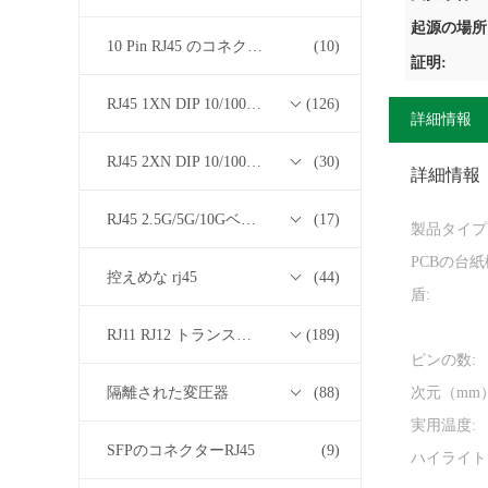
起源の場所
10 Pin RJ45 のコネクター
(10)
証明:
RJ45 1XN DIP 10/100/1000Mベース-T トランスフォーマーシリーズ
(126)
詳細情報
RJ45 2XN DIP 10/100/1000Mベース-T トランスフォーマーシリーズ
(30)
詳細情報
RJ45 2.5G/5G/10GベースTトランスフォーマーシリーズ
(17)
製品タイプ
PCBの台紙
控えめな rj45
(44)
盾:
RJ11 RJ12 トランスフォーマーシリーズなしの RJ45
(189)
ピンの数:
隔離された変圧器
(88)
次元（mm）
実用温度:
SFPのコネクターRJ45
(9)
ハイライト