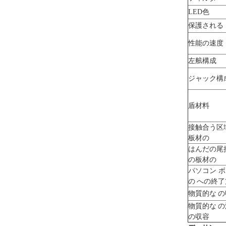
LED色
保護される
性能の速度
左舷構成
ジャック構
盾材料
接触合う区
板材の
はんだの尾
の板材の
パソコン 
の への終
物質的な 
物質的な 
の収容