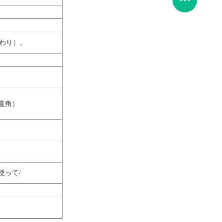
 （代わり）。
直角）
使って/