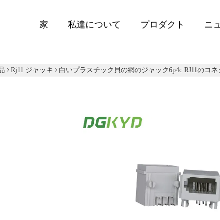
家
私達について
プロダクト
ニ
品
Rj11 ジャッキ
白いプラスチック貝の網のジャック6p4c RJ11のコ