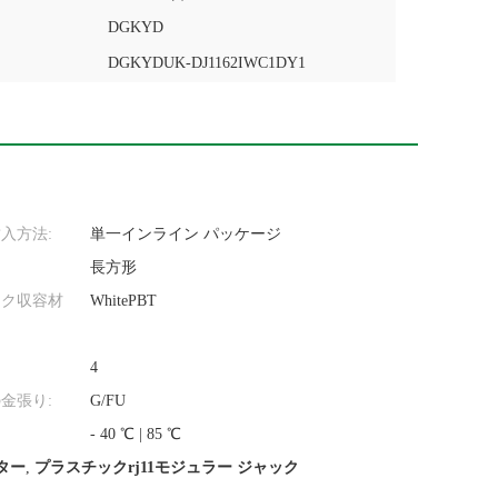
DGKYD
DGKYDUK-DJ1162IWC1DY1
入方法:
単一インライン パッケージ
長方形
ック収容材
WhitePBT
4
金張り:
G/FU
- 40 ℃ | 85 ℃
クター
,
プラスチックrj11モジュラー ジャック