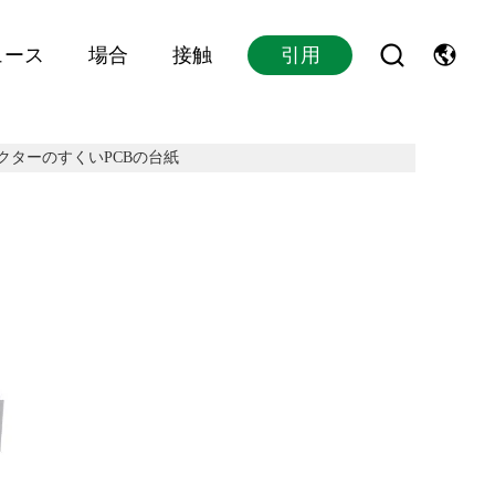
ュース
場合
接触
引用
ネクターのすくいPCBの台紙