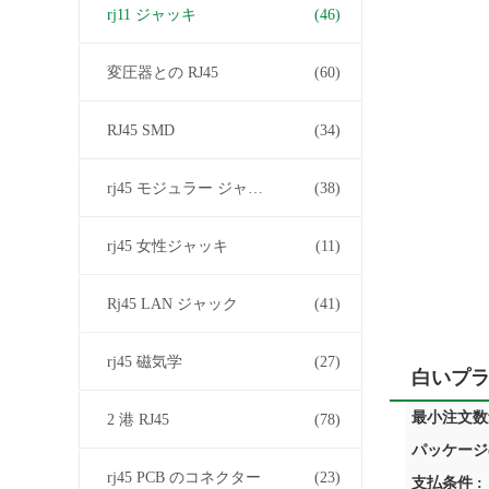
rj11 ジャッキ
(46)
変圧器との RJ45
(60)
RJ45 SMD
(34)
rj45 モジュラー ジャック
(38)
rj45 女性ジャッキ
(11)
Rj45 LAN ジャック
(41)
rj45 磁気学
(27)
白いプラ
最小注文数量
2 港 RJ45
(78)
パッケージ
rj45 PCB のコネクター
(23)
支払条件 :