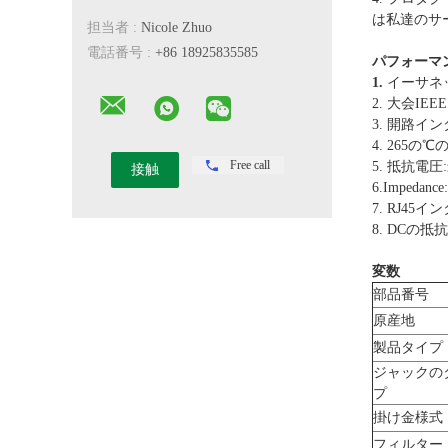
は私達のサ
担当者 :
Nicole Zhuo
電話番号 :
+86 18925835585
パフォーマン
1.
イーサネッ
2. 大会IEEE
3. 開路イン
4. 265
Free call
5. 抵抗電圧:
6.Impedan
7. RJ45
8. DCの抵抗:
変数
部品番号
原産地
製品タイプ
ジャックの
プ
掛け金様式
フィルター