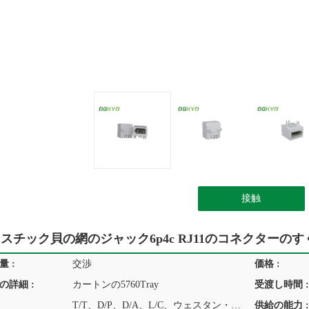
接触
スチック貝の網のジャック6p4c RJ11のコネクターのす
 :
交渉
価格 :
の詳細 :
カートンの5760Tray
受渡し時間 :
T/T、D/P、D/A、L/C、ウェスタン・ユニオン、MoneyGram
供給の能力 :