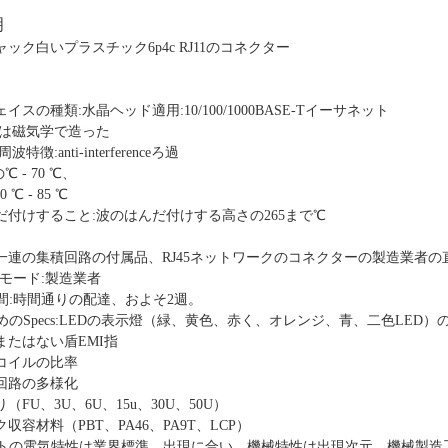
明
ック白いプラスチック6p4c RJ11のコネクター
スの種類:水晶ヘッド適用:10/100/1000BASE-Tイーサネット
45は磁気学で造った
特徴:anti-interferenceろ過
 - 70 ℃、
 ℃ - 85 ℃
だ付けすること:波のはんだ付けする高さの265まで℃
全な一連の集積回路の付属品、RJ45ネットワークのコネクターの製造業者の
ス モード:製造業者
時間:時間通りの配達、およそ2週。
ためのSpecs:LEDの表示燈（緑、黄色、赤く、オレンジ、青、二色LED）
またはない盾EMI指
コイルの比率
回路の多様化
FU、3U、6U、15u、30U、50U）
収容材料（PBT、PA46、PA9T、LCP）
ダクトの電気特性は業界標準、出現に合い、機械特性は出現次元、機械製