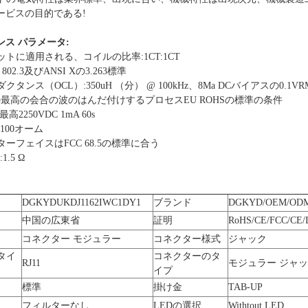
ービスの目的である!
ス パラメータ:
トに適用される、コイルの比率:1CT:1CT
 802.3及びANSI Xの3.263標準
ダクタンス（OCL）:350uH （分） @ 100kHz、8Ma DCバイアスの0.1VR
の℃の最高の会合の波のはんだ付けするプロセスEU ROHSの標準の条件
最高2250VDC 1mA 60s
ce:100オーム
インターフェイスはFCC 68.5の標準に合う
1.5 Ω
DGKYDUKDJ1162IWC1DY1
ブランド
DGKYD/OEM/OD
中国の広東省
証明
RoHS/CE/FCC/CE/
コネクター モジュラー
コネクター様式
ジャック
タイ
コネクターのタ
RJ11
モジュラー ジャ
イプ
標準
掛け金
TAB-UP
フィルターなし
LEDの選択
Withtout LED