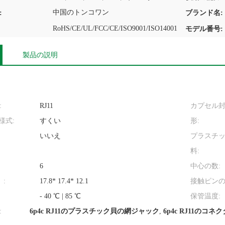
中国のトンコワン
:
ブランド名:
RoHS/CE/UL/FCC/CE/ISO9001/ISO14001
モデル番号:
製品の説明
:
RJ11
カプセル封
様式:
すくい
形:
いいえ
プラスチ
料:
6
中心の数:
:
17.8* 17.4* 12.1
接触ピンの
- 40 ℃ | 85 ℃
保管温度:
:
6p4c RJ11のプラスチック貝の網ジャック
,
6p4c RJ11のコネ