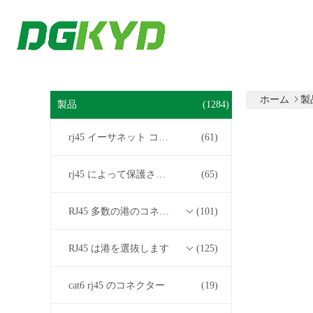
ホーム
製
製品
(1284)
rj45 イーサネット コネクター
(61)
rj45 によって保護されるコネクター
(65)
RJ45 多数の港のコネクター
(101)
RJ45 は港を選抜します
(125)
cat6 rj45 のコネクター
(19)