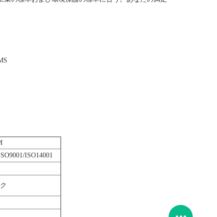
MS
M
ISO9001/ISO14001
ック