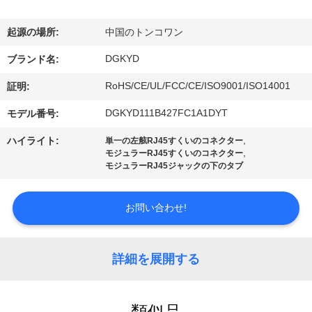
ョ
起源の場所:
中国のトンコワン
ー
DGKYD
ブランド名:
RoHS/CE/UL/FCC/CE/ISO9001/ISO14001
証明:
私
DGKYD111B427FC1A1DYT
モデル番号:
達
,
ハイライト:
単一の左舷RJ45すくいのコネクター
に
,
モジュラーRJ45すくいのコネクター
モジュラーRJ45ジャックの下のタブ
つ
い
お問い合わせ!
て
詳細を展開する
工
類似品