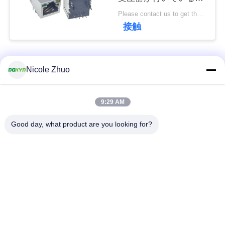
連
KRJ-SH105GYNL 100
Please contact us to get the latest price. MOQ:1 部分
のメガビットCat5
絡
接触
RJ45のコネクター
し
人気カテゴリ
な
すべて
Nicole Zhuo
さ
rj45 イーサネット コ
rj45 によって保護さ
9:29 AM
い
ネクター
れるコネクター
Good day, what product are you looking for?
引
RJ45 多数の港のコ
RJ45 は港を選抜しま
ネクター
す
用
を
cat6 rj45 のコネクタ
rj11 ジャッキ
ー
要
求