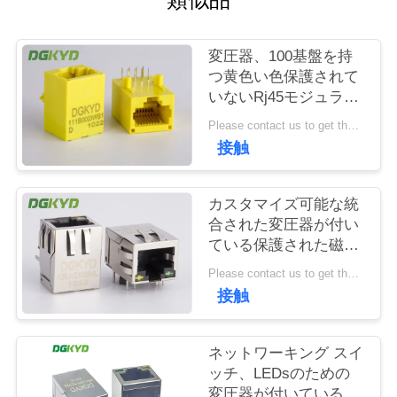
場
旅
変圧器、100基盤を持
行
つ黄色い色保護されて
いないRj45モジュラー
ジャック- T
Please contact us to get the latest price. MOQ:1 部分
品
接触
質
管
カスタマイズ可能な統
合された変圧器が付い
理
ている保護された磁気
学Rj45 PCBのコネクタ
Please contact us to get the latest price. MOQ:1 部分
ー
接触
私
達
ネットワーキング スイ
に
ッチ、LEDsのための
変圧器が付いている