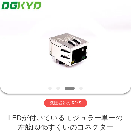
ー
supplier.
Copyright
©
2012
-
2026
Keyouda
家
Electronic
Technology
Co.,ltd.
All
Rights
Reserved.
プ
ロ
ダ
ク
ト
変圧器との RJ45
VR
LEDが付いているモジュラー単一の
左舷RJ45すくいのコネクター
シ