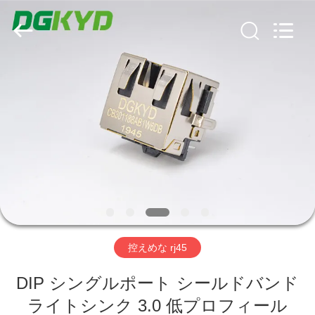
ー
supplier.
Copyright
©
2012
-
2026
Keyouda
家
Electronic
Technology
Co.,ltd.
All
Rights
Reserved.
プ
ロ
ダ
ク
ト
控えめな rj45
VR
DIP シングルポート シールドバンド
ライトシンク 3.0 低プロフィール
シ