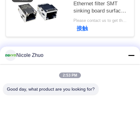
連
Ethernet filter SMT
sinking board surface
絡
mount Ethernet port
Please contact us to get the latest price. MOQ:交渉
socket RJ45 female
し
接触
socket
DGKYD211Q639DF5A7CBS
な
人気カテゴリ
さ
すべて
Nicole Zhuo
い
rj45 イーサネット コ
rj45 によって保護さ
2:53 PM
ネクター
れるコネクター
引
Good day, what product are you looking for?
用
RJ45 多数の港のコ
RJ45 は港を選抜しま
ネクター
す
を
要
cat6 rj45 のコネクタ
rj11 ジャッキ
ー
求