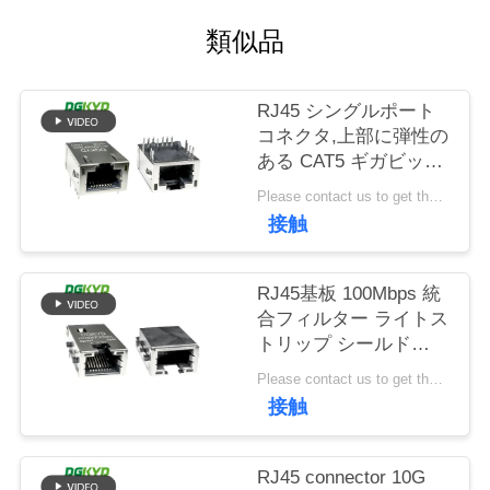
場
類似品
旅
行
RJ45 シングルポート
コネクタ,上部に弾性の
ある CAT5 ギガビット
品
統合フィルター,LEDラ
Please contact us to get the latest price. MOQ:1個
質
イト
接触
DGKYD811Q008FN4A10DB
管
理
RJ45基板 100Mbps 統
合フィルター ライトス
トリップ シールド
DGKYD1311B257CF5W4CB
私
Please contact us to get the latest price. MOQ:1個
接触
達
に
RJ45 connector 10G