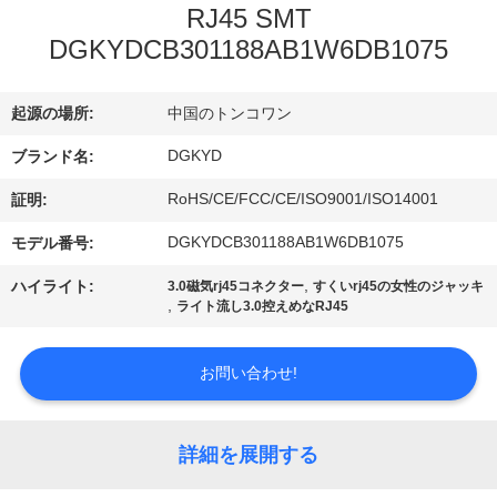
RJ45 SMT
ョ
DGKYDCB301188AB1W6DB1075
ー
起源の場所:
中国のトンコワン
私
DGKYD
ブランド名:
達
RoHS/CE/FCC/CE/ISO9001/ISO14001
証明:
に
DGKYDCB301188AB1W6DB1075
モデル番号:
つ
,
ハイライト:
3.0磁気rj45コネクター
すくいrj45の女性のジャッキ
,
ライト流し3.0控えめなRJ45
い
て
お問い合わせ!
工
詳細を展開する