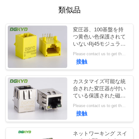
場
類似品
旅
行
変圧器、100基盤を持
つ黄色い色保護されて
いないRj45モジュラー
品
ジャック- T
Please contact us to get the latest price. MOQ:1 部分
質
接触
管
カスタマイズ可能な統
理
合された変圧器が付い
ている保護された磁気
学Rj45 PCBのコネクタ
私
Please contact us to get the latest price. MOQ:1 部分
ー
接触
達
に
ネットワーキング スイ