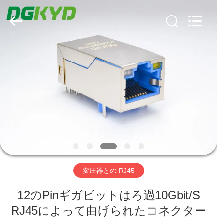
ー
supplier.
Copyright
©
2012
-
2026
Keyouda
家
Electronic
Technology
Co.,ltd.
All
Rights
Reserved.
プ
ロ
ダ
ク
ト
変圧器との RJ45
VR
12のPinギガビットはろ過10Gbit/S
RJ45によって曲げられたコネクター
シ