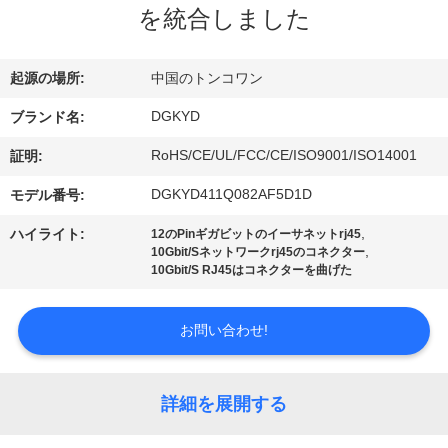
を統合しました
ョ
ー
起源の場所:
中国のトンコワン
DGKYD
ブランド名:
私
RoHS/CE/UL/FCC/CE/ISO9001/ISO14001
証明:
達
DGKYD411Q082AF5D1D
モデル番号:
に
,
ハイライト:
12のPinギガビットのイーサネットrj45
,
10Gbit/Sネットワークrj45のコネクター
つ
10Gbit/S RJ45はコネクターを曲げた
い
お問い合わせ!
て
詳細を展開する
工