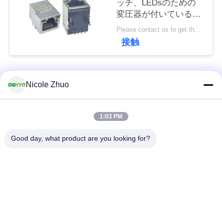
ッチ、LEDsのための
連
変圧器が付いている
絡
KRJ-SH105GYNL 100
Please contact us to get the latest price. MOQ:1 部分
のメガビットCat5
接触
し
RJ45のコネクター
な
人気カテゴリ
すべて
さ
Nicole Zhuo
い
rj45 イーサネット コ
rj45 によって保護さ
1:03 PM
ネクター
れるコネクター
引
Good day, what product are you looking for?
RJ45 多数の港のコ
RJ45 は港を選抜しま
用
ネクター
す
を
cat6 rj45 のコネクタ
要
rj11 ジャッキ
ー
求