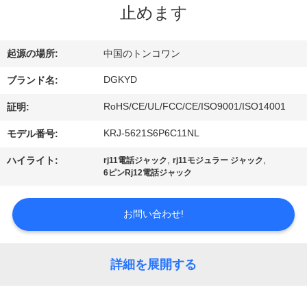
止めます
ョ
ー
起源の場所:
中国のトンコワン
DGKYD
ブランド名:
私
RoHS/CE/UL/FCC/CE/ISO9001/ISO14001
証明:
達
KRJ-5621S6P6C11NL
モデル番号:
に
,
,
ハイライト:
rj11電話ジャック
rj11モジュラー ジャック
6ピンRj12電話ジャック
つ
い
お問い合わせ!
て
詳細を展開する
工