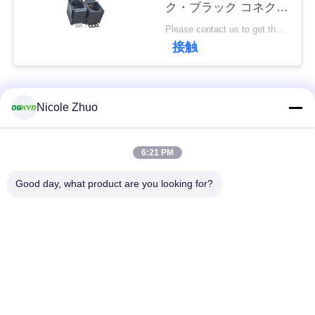
ク・ブラック コネクタ
連
ー
Please contact us to get the latest price. MOQ:交渉
絡
DGKYD52D1144IWW6SB30
接触
し
な
人気カテゴリ
すべて
Nicole Zhuo
さ
い
rj45 イーサネット コ
rj45 によって保護さ
6:21 PM
ネクター
れるコネクター
Good day, what product are you looking for?
引
RJ45 多数の港のコ
RJ45 は港を選抜しま
用
ネクター
す
を
cat6 rj45 のコネクタ
rj11 ジャッキ
要
ー
求