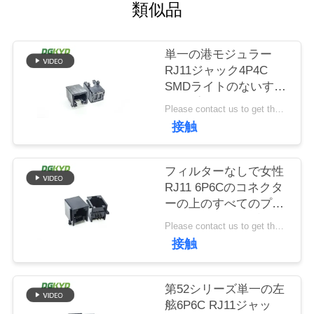
場
類似品
旅
単一の港モジュラー
行
RJ11ジャック4P4C
SMDライトのないすべ
てのプラスチック
品
Please contact us to get the latest price. MOQ:交渉
接触
質
管
フィルターなしで女性
RJ11 6P6Cのコネクタ
理
ーの上のすべてのプラ
スチック黒いタブ
Please contact us to get the latest price. MOQ:交渉
私
接触
達
第52シリーズ単一の左
に
舷6P6C RJ11ジャッ