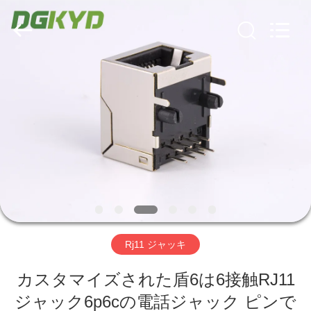
ー
supplier.
Copyright
©
2012
-
2026
Keyouda
家
Electronic
Technology
Co.,ltd.
All
Rights
Reserved.
プ
ロ
ダ
ク
ト
Rj11 ジャッキ
VR
カスタマイズされた盾6は6接触RJ11
ジャック6p6cの電話ジャック ピンで
シ