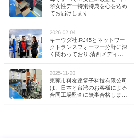
際女性デー特別特典を心を込め
てお届けします
2026-02-04
キーウダ社:RJ45とネットワー
クトランスフォーマー分野に深
く関わっており,清西メディア
コンバージェンスセンターのイ
ンテリジェント製造現場を訪問
2025-11-20
しました.
東莞市科友達電子科技有限公司
は、日本と台湾のお客様による
合同工場監査に無事合格しまし
た。