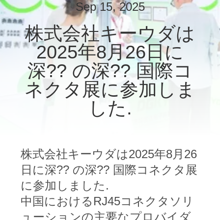
Sep 15, 2025
ョ
株式会社キーウダは
ー
2025年8月26日に
深?? の深?? 国際コ
私
ネクタ展に参加しま
達
した.
に
つ
い
株式会社キーウダは2025年8月26
て
日に深?? の深?? 国際コネクタ展
に参加しました.
中国におけるRJ45コネクタソリ
工
ューションの主要なプロバイダ