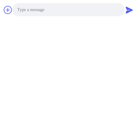
Photo
Video Call
Audio Call