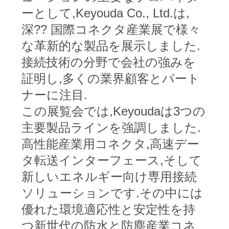
場
ーとして,Keyouda Co., Ltd.は,
旅
深?? 国際コネクタ産業展で様々
行
な革新的な製品を展示しました.
接続技術の分野で会社の強みを
品
証明し,多くの業界顧客とパート
ナーに注目.
質
この展覧会では,Keyoudaは3つの
管
主要製品ラインを強調しました.
理
高性能産業用コネクタ,高速デー
タ転送インターフェース,そして
私
新しいエネルギー向け専用接続
ソリューションです.その中には
達
優れた環境適応性と安定性を持
に
つ新世代の防水と防塵産業コネ