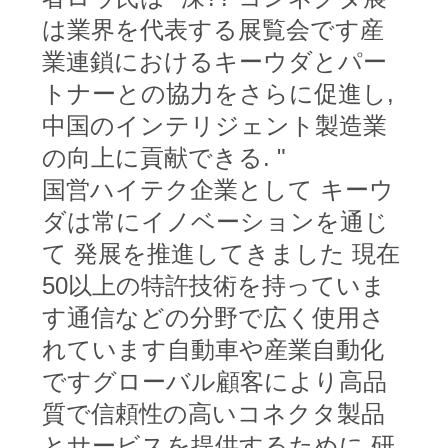
は業界を代表する展覧会です産
し
業連鎖におけるキーウダとパー
な
トナーとの協力をさらに促進し,
さ
中国のインテリジェント製造業
い
の向上に貢献できる. "
国営ハイテク企業として キーウ
ダは常にイノベーションを通じ
SITEMAP
て 発展を推進してきました 現在
50以上の特許技術を持っていま
プ
す通信などの分野で広く使用さ
ラ
れています自動車や産業自動化
イ
ですグローバル顧客により高品
バ
質で信頼性の高いコネクタ製品
とサービスを提供するために,研