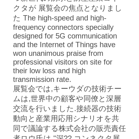
連
クタが 展覧会の焦点となりまし
絡
た The high-speed and high-
frequency connectors specially
し
designed for 5G communication
な
and the Internet of Things have
won unanimous praise from
さ
professional visitors on site for
い
their low loss and high
transmission rate.
引
展覧会では,キーウダの技術チー
ムは,世界中の顧客や同僚と深層
用
交流を行いました.接続器の技術
を
動向と産業用応用シナリオを共
要
同で議論する株式会社の販売責任
求
者ロウ氏は "深?? コンネクタ展