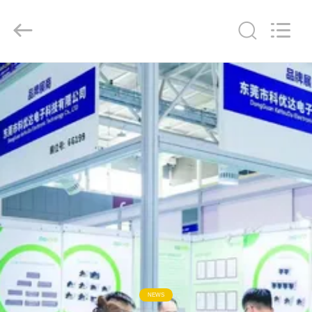
ー
supplier.
Copyright
©
2012
-
2026
Keyouda
家
Electronic
Technology
Co.,ltd.
All
Rights
Reserved.
プ
ロ
ダ
ク
ト
VR
NEWS
シ