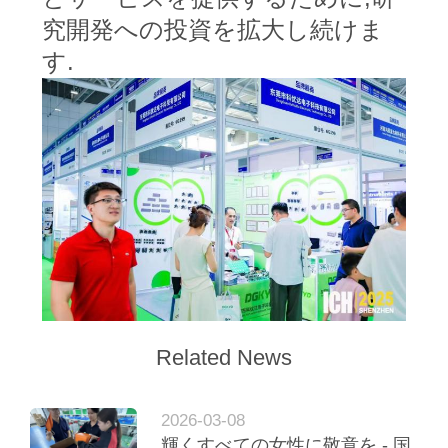
シ
究開発への投資を拡大し続けま
ー
す.
規
約
Related News
2026-03-08
輝くすべての女性に敬意を - 国