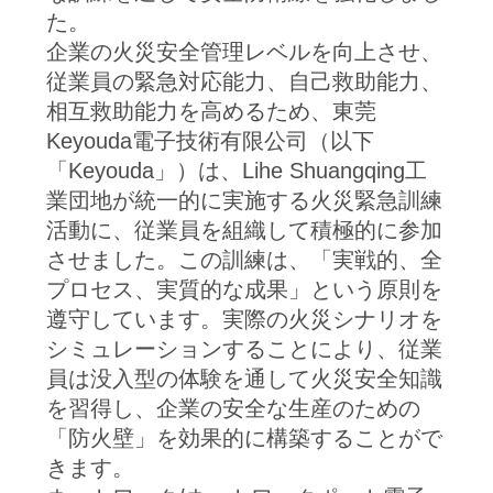
場
た。
旅
企業の火災安全管理レベルを向上させ、
従業員の緊急対応能力、自己救助能力、
行
相互救助能力を高めるため、東莞
Keyouda電子技術有限公司（以下
品
「Keyouda」）は、Lihe Shuangqing工
業団地が統一的に実施する火災緊急訓練
質
活動に、従業員を組織して積極的に参加
管
させました。この訓練は、「実戦的、全
プロセス、実質的な成果」という原則を
理
遵守しています。実際の火災シナリオを
シミュレーションすることにより、従業
私
員は没入型の体験を通して火災安全知識
を習得し、企業の安全な生産のための
達
「防火壁」を効果的に構築することがで
に
きます。