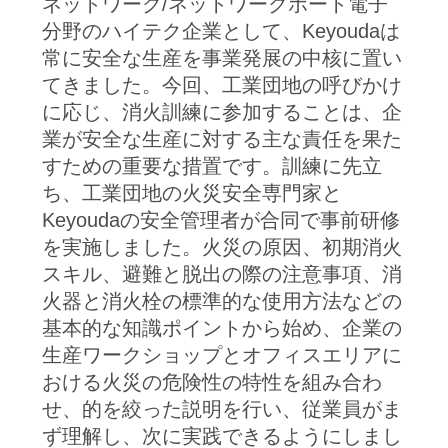
ネットワーク/ネットワークポート電子
連
分野のハイテク企業として、Keyoudaは
絡
常に安全な生産を事業発展の中核に置い
てきました。今回、工業団地の呼びかけ
し
に応じ、消火訓練に参加することは、企
な
業が安全な生産に対する主な責任を果た
すための重要な措置です。訓練に先立
さ
ち、工業団地の火災安全専門家と
い
Keyoudaの安全管理者が合同で事前研修
を実施しました。火災の原因、初期消火
スキル、避難と脱出の際の注意事項、消
引
火器と消火栓の標準的な使用方法などの
用
基本的な知識ポイントから始め、企業の
生産ワークショップとオフィスエリアに
を
おける火災の危険性の特性を組み合わ
要
せ、的を絞った説明を行い、従業員がま
ず理解し、次に実践できるようにしまし
求