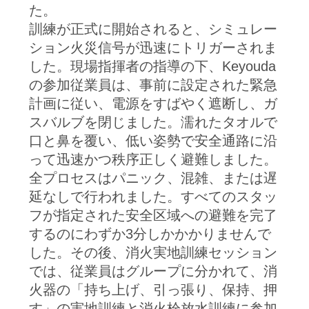
た。
し
訓練が正式に開始されると、シミュレー
ション火災信号が迅速にトリガーされま
な
した。現場指揮者の指導の下、Keyouda
さ
の参加従業員は、事前に設定された緊急
計画に従い、電源をすばやく遮断し、ガ
い
スバルブを閉じました。濡れたタオルで
口と鼻を覆い、低い姿勢で安全通路に沿
SITEMAP
って迅速かつ秩序正しく避難しました。
全プロセスはパニック、混雑、または遅
延なしで行われました。すべてのスタッ
プ
フが指定された安全区域への避難を完了
ラ
するのにわずか3分しかかかりませんで
した。その後、消火実地訓練セッション
イ
では、従業員はグループに分かれて、消
バ
火器の「持ち上げ、引っ張り、保持、押
す」の実地訓練と消火栓放水訓練に参加