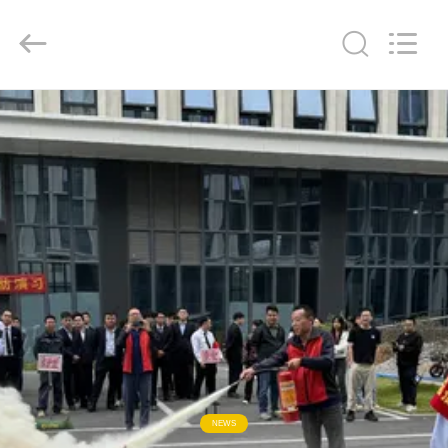
ー
supplier.
Copyright
©
2012
-
2026
Keyouda
家
Electronic
Technology
Co.,ltd.
All
Rights
Reserved.
プ
ロ
ダ
ク
ト
VR
NEWS
シ