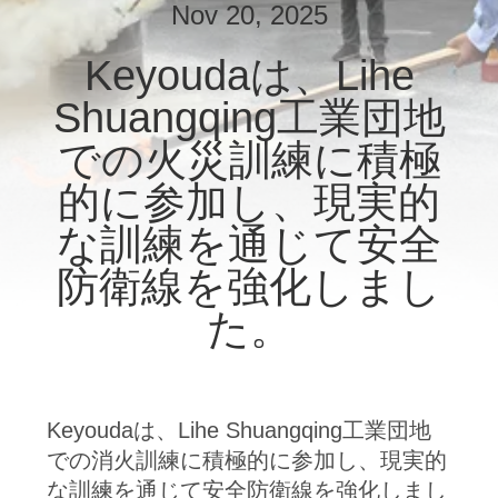
Nov 20, 2025
ョ
Keyoudaは、Lihe
ー
Shuangqing工業団地
での火災訓練に積極
私
的に参加し、現実的
達
な訓練を通じて安全
に
防衛線を強化しまし
つ
た。
い
て
Keyoudaは、Lihe Shuangqing工業団地
工
での消火訓練に積極的に参加し、現実的
な訓練を通じて安全防衛線を強化しまし