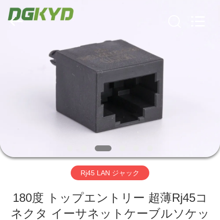
ー
supplier.
Copyright
©
2012
-
2026
Keyouda
家
Electronic
Technology
Co.,ltd.
All
Rights
Reserved.
プ
ロ
ダ
ク
ト
Rj45 LAN ジャック
VR
180度 トップエントリー 超薄Rj45コ
ネクタ イーサネットケーブルソケッ
シ