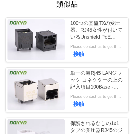
場
類似品
旅
100つの基盤TXの変圧
行
器、RJ45女性が付いて
いるUnshield PoE
RJ45の磁気ジャッキ
品
Please contact us to get the latest price. MOQ:1 部分
ジャック
接触
質
管
単一の港Rj45 LANジャ
ック コネクターの上の
理
記入項目100Base -
LEDとのTX --を保護し
Please contact us to get the latest price. MOQ:1 部分
て下さい
私
接触
達
保護されるなしの1x1
に
タブの変圧器RJ45のジ