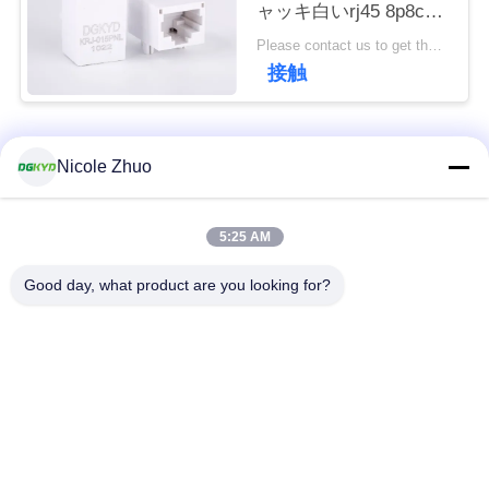
ャッキ白いrj45 8p8cの
連
コネクター
Please contact us to get the latest price. MOQ:1 部分
絡
接触
し
な
人気カテゴリ
すべて
Nicole Zhuo
さ
い
rj45 イーサネット コ
rj45 によって保護さ
5:25 AM
ネクター
れるコネクター
Good day, what product are you looking for?
引
RJ45 多数の港のコ
RJ45 は港を選抜しま
用
ネクター
す
を
cat6 rj45 のコネクタ
rj11 ジャッキ
要
ー
求