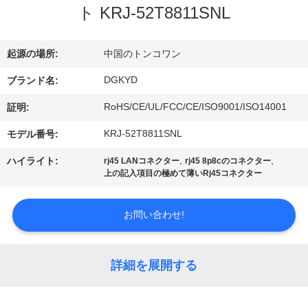
ト KRJ-52T8811SNL
ョ
ー
起源の場所:
中国のトンコワン
DGKYD
ブランド名:
私
RoHS/CE/UL/FCC/CE/ISO9001/ISO14001
証明:
達
KRJ-52T8811SNL
モデル番号:
に
,
,
ハイライト:
rj45 LANコネクター
rj45 8p8cのコネクター
上の記入項目の極めて薄いRj45コネクター
つ
い
お問い合わせ!
て
詳細を展開する
工